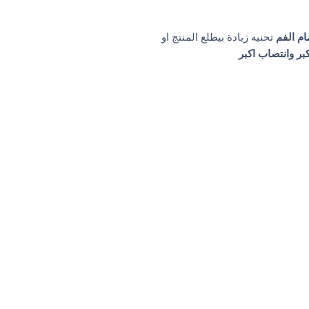
م الفم
تحنيه زيادة بيطلع المنتج او
بر وانتصاب اكبر