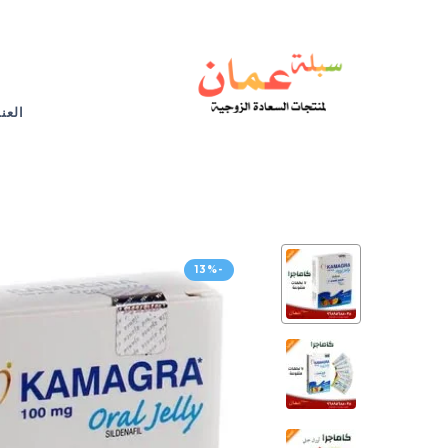
العن
-13%