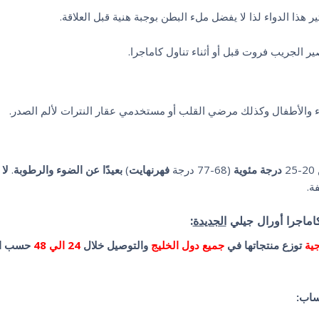
ر هذا الدواء لذا لا يفضل ملء البطن بوجبة هنية قبل العلاقة.
 الجريب فروت قبل أو أثناء تناول كاماجرا.
ساء والأطفال وكذلك مرضي القلب أو مستخدمي عقار النترات لألم الصدر.
2
درجة مئوية
(68-77 درجة
فهرنهايت
)
بعيدًا عن الضوء والرطوبة
.
لا
ة.
كاماجرا أورال جيلي
الجديدة
:
ية
توزع منتجاتها في
جميع دول الخليج
والتوصيل خلال
24 الي 48
حسب الم
ساب: