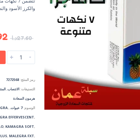
تتضمن 7 نكه
والكرز الأسود والنع
92
27.60
د.ا
-
+
رمز المنتج:
7272568
التصنيفات:
الانتصاب
,
المن
هرمون السعادة
الوسوم:
7 عبوات
,
,
AGRA
GRA EFFERVESCENT
,
LO
,
KAMAGRA SOFT
,
PLUS
,
MALEGRA FXT
,