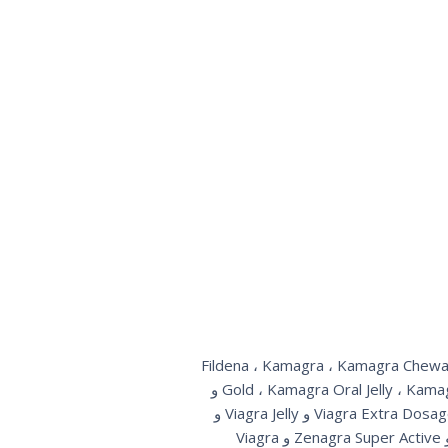
Fildena ، Kamagra ، Kamagra Chewable ، Kamagra Effervescent ، Kama
Gold ، Kamagra Oral Jelly ، Kamagra Polo ، Kamagra Soft ، Kamagra Super ، Lady Age ، Malegra DXT ، Malegra DXT Plus ، Malegra FXT و
Malegra FXT Plus و Nizagara و Penegra و Red Viagra و Silagra و Sildalis و Sildigra و Silvitra و Suhagra و Viagra Extra Dosage و Viagra Jelly و
Viagra Plus و Viagra Professional و Viagra Soft و Viagra Sublingual و Viagra Super Active و Viagra Vigor و Zenagra Super Active و Viagra