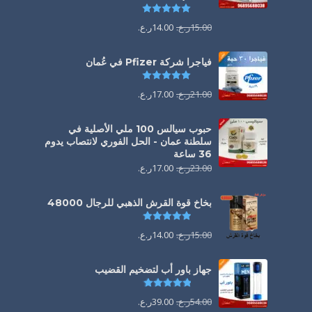
تم التقييم
5.00
من 5
15.00
ر.ع.
14.00
ر.ع.
فياجرا شركة Pfizer في عُمان
تم التقييم
5.00
من 5
21.00
ر.ع.
17.00
ر.ع.
حبوب سيالس 100 ملي الأصلية في
سلطنة عمان - الحل الفوري لانتصاب يدوم
36 ساعة
23.00
ر.ع.
17.00
ر.ع.
بخاخ قوة القرش الذهبي للرجال 48000
تم التقييم
4.88
من 5
15.00
ر.ع.
14.00
ر.ع.
جهاز باور أب لتضخيم القضيب
تم التقييم
4.85
من 5
54.00
ر.ع.
39.00
ر.ع.