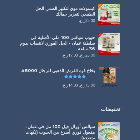
كبسولات موي لتكبير الصدر: الحل
الطبيعي لتعزيز جمالك
25.00
ر.ع.
حبوب سيالس 100 ملي الأصلية في
سلطنة عمان - الحل الفوري لانتصاب يدوم
36 ساعة
23.00
ر.ع.
17.00
ر.ع.
بخاخ قوة القرش الذهبي للرجال 48000
تم التقييم
4.88
من 5
15.00
ر.ع.
14.00
ر.ع.
تخفيضات
سيالس أورال جيل 100 مل في عمان:
مفعول فوري أسرع من الحبوب (نكهات
متعددة)