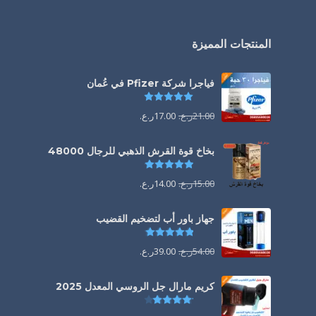
المنتجات المميزة
فياجرا شركة Pfizer في عُمان
تم التقييم
5.00
من 5
21.00
ر.ع.
17.00
ر.ع.
بخاخ قوة القرش الذهبي للرجال 48000
تم التقييم
4.88
من 5
15.00
ر.ع.
14.00
ر.ع.
جهاز باور أب لتضخيم القضيب
تم التقييم
4.85
من 5
54.00
ر.ع.
39.00
ر.ع.
كريم مارال جل الروسي المعدل 2025
تم التقييم
4.13
من 5