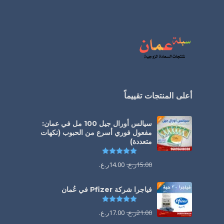
أعلى المنتجات تقييماً
سيالس أورال جيل 100 مل في عمان:
مفعول فوري أسرع من الحبوب (نكهات
متعددة)
تم التقييم
5.00
من 5
15.00
ر.ع.
14.00
ر.ع.
فياجرا شركة Pfizer في عُمان
تم التقييم
5.00
من 5
21.00
ر.ع.
17.00
ر.ع.