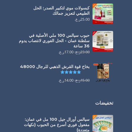
كبسولات موي لتكبير الصدر: الحل
الطبيعي لتعزيز جمالك
25.00
ر.ع.
حبوب سيالس 100 ملي الأصلية في
سلطنة عمان - الحل الفوري لانتصاب يدوم
36 ساعة
23.00
ر.ع.
17.00
ر.ع.
بخاخ قوة القرش الذهبي للرجال 48000
تم التقييم
4.88
من 5
15.00
ر.ع.
14.00
ر.ع.
تخفيضات
سيالس أورال جيل 100 مل في عمان:
مفعول فوري أسرع من الحبوب (نكهات
متعددة)