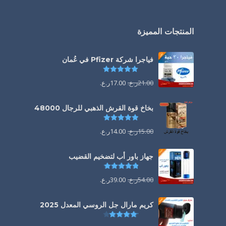
المنتجات المميزة
فياجرا شركة Pfizer في عُمان
تم التقييم
5.00
من 5
21.00
ر.ع.
17.00
ر.ع.
بخاخ قوة القرش الذهبي للرجال 48000
تم التقييم
4.88
من 5
15.00
ر.ع.
14.00
ر.ع.
جهاز باور أب لتضخيم القضيب
تم التقييم
4.85
من 5
54.00
ر.ع.
39.00
ر.ع.
كريم مارال جل الروسي المعدل 2025
تم التقييم
4.13
من 5