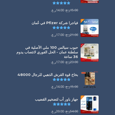
تم التقييم
5.00
من 5
15.00
ر.ع.
14.00
ر.ع.
فياجرا شركة Pfizer في عُمان
تم التقييم
5.00
من 5
21.00
ر.ع.
17.00
ر.ع.
حبوب سيالس 100 ملي الأصلية في
سلطنة عمان - الحل الفوري لانتصاب يدوم
36 ساعة
23.00
ر.ع.
17.00
ر.ع.
بخاخ قوة القرش الذهبي للرجال 48000
تم التقييم
4.88
من 5
15.00
ر.ع.
14.00
ر.ع.
جهاز باور أب لتضخيم القضيب
تم التقييم
4.85
من 5
54.00
ر.ع.
39.00
ر.ع.