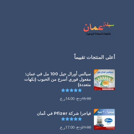
أعلى المنتجات تقييماً
سيالس أورال جيل 100 مل في عمان:
مفعول فوري أسرع من الحبوب (نكهات
متعددة)
تم التقييم
5.00
من 5
15.00
ر.ع.
14.00
ر.ع.
فياجرا شركة Pfizer في عُمان
تم التقييم
5.00
من 5
21.00
ر.ع.
17.00
ر.ع.