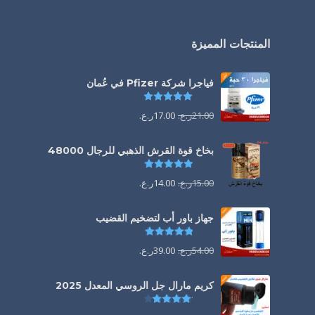
المنتجات المميزة
فياجرا شركة Pfizer في عُمان
تم التقييم
5.00
من 5
21.00
ر.ع.
17.00
ر.ع.
بخاخ قوة القرش الذهبي للرجال 48000
تم التقييم
4.88
من 5
15.00
ر.ع.
14.00
ر.ع.
جهاز باور أب لتضخيم القضيب
تم التقييم
4.85
من 5
54.00
ر.ع.
39.00
ر.ع.
كريم مارال جل الروسي المعدل 2025
تم التقييم
4.13
من 5