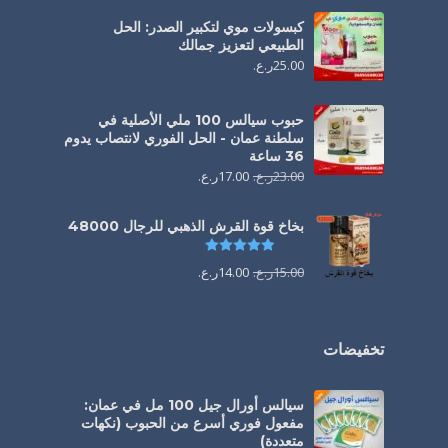
كبسولات موي لتكبير الصدر: الحل
الطبيعي لتعزيز جمالك
25.00
ر.ع.
حبوب سيالس 100 ملي الأصلية في
سلطنة عمان - الحل الفوري لانتصاب يدوم
36 ساعة
23.00
ر.ع.
17.00
ر.ع.
بخاخ قوة القرش الذهبي للرجال 48000
تم التقييم
4.88
من 5
15.00
ر.ع.
14.00
ر.ع.
تخفيضات
سيالس أورال جيل 100 مل في عمان:
مفعول فوري أسرع من الحبوب (نكهات
متعددة)