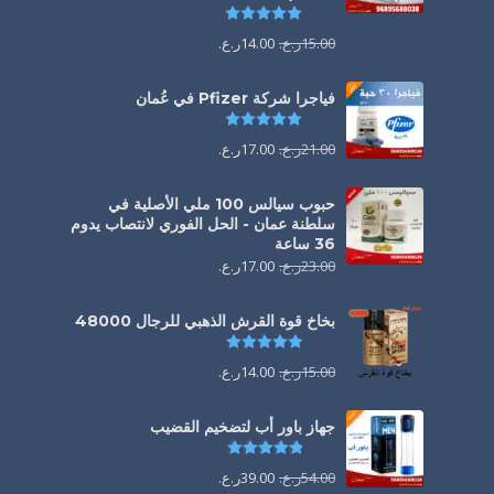
تم التقييم
5.00
من 5
15.00
ر.ع.
14.00
ر.ع.
فياجرا شركة Pfizer في عُمان
تم التقييم
5.00
من 5
21.00
ر.ع.
17.00
ر.ع.
حبوب سيالس 100 ملي الأصلية في
سلطنة عمان - الحل الفوري لانتصاب يدوم
36 ساعة
23.00
ر.ع.
17.00
ر.ع.
بخاخ قوة القرش الذهبي للرجال 48000
تم التقييم
4.88
من 5
15.00
ر.ع.
14.00
ر.ع.
جهاز باور أب لتضخيم القضيب
تم التقييم
4.85
من 5
54.00
ر.ع.
39.00
ر.ع.