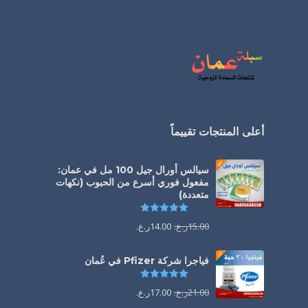
أعلى المنتجات تقييماً
سيالس أورال جيل 100 مل في عمان:
مفعول فوري أسرع من الحبوب (نكهات
متعددة)
تم التقييم
5.00
من 5
15.00
ر.ع.
14.00
ر.ع.
فياجرا شركة Pfizer في عُمان
تم التقييم
5.00
من 5
21.00
ر.ع.
17.00
ر.ع.