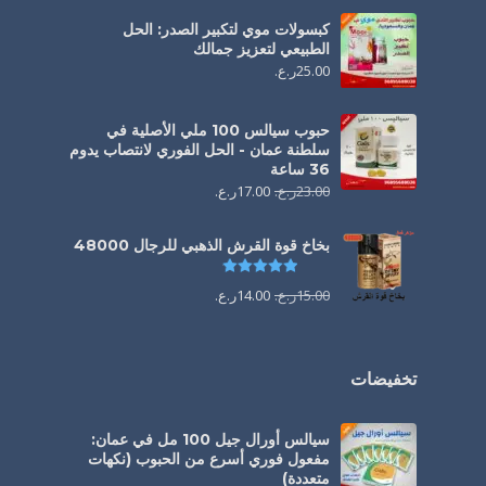
كبسولات موي لتكبير الصدر: الحل
الطبيعي لتعزيز جمالك
25.00
ر.ع.
حبوب سيالس 100 ملي الأصلية في
سلطنة عمان - الحل الفوري لانتصاب يدوم
36 ساعة
23.00
ر.ع.
17.00
ر.ع.
بخاخ قوة القرش الذهبي للرجال 48000
تم التقييم
4.88
من 5
15.00
ر.ع.
14.00
ر.ع.
تخفيضات
سيالس أورال جيل 100 مل في عمان:
مفعول فوري أسرع من الحبوب (نكهات
متعددة)