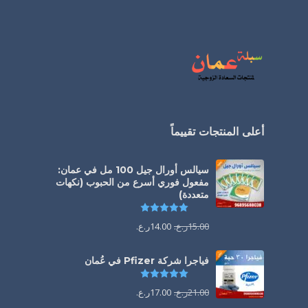
أعلى المنتجات تقييماً
سيالس أورال جيل 100 مل في عمان:
مفعول فوري أسرع من الحبوب (نكهات
متعددة)
تم التقييم
5.00
من 5
15.00
ر.ع.
14.00
ر.ع.
فياجرا شركة Pfizer في عُمان
تم التقييم
5.00
من 5
21.00
ر.ع.
17.00
ر.ع.