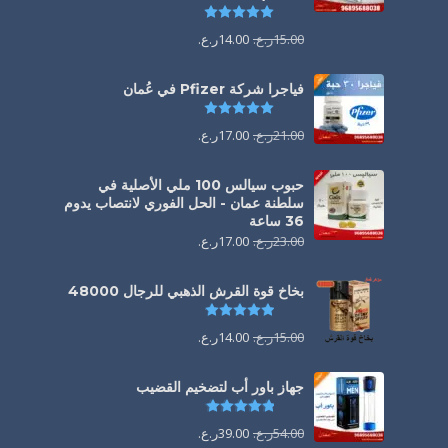
تم التقييم
5.00
من 5
15.00
ر.ع.
14.00
ر.ع.
فياجرا شركة Pfizer في عُمان
تم التقييم
5.00
من 5
21.00
ر.ع.
17.00
ر.ع.
حبوب سيالس 100 ملي الأصلية في
سلطنة عمان - الحل الفوري لانتصاب يدوم
36 ساعة
23.00
ر.ع.
17.00
ر.ع.
بخاخ قوة القرش الذهبي للرجال 48000
تم التقييم
4.88
من 5
15.00
ر.ع.
14.00
ر.ع.
جهاز باور أب لتضخيم القضيب
تم التقييم
4.85
من 5
54.00
ر.ع.
39.00
ر.ع.