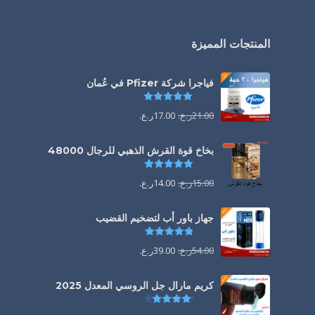
المنتجات المميزة
فياجرا شركة Pfizer في عُمان
تم التقييم
5.00
من 5
21.00
ر.ع.
17.00
ر.ع.
بخاخ قوة القرش الذهبي للرجال 48000
تم التقييم
4.88
من 5
15.00
ر.ع.
14.00
ر.ع.
جهاز باور أب لتضخيم القضيب
تم التقييم
4.85
من 5
54.00
ر.ع.
39.00
ر.ع.
كريم مارال جل الروسي المعدل 2025
تم التقييم
4.13
من 5