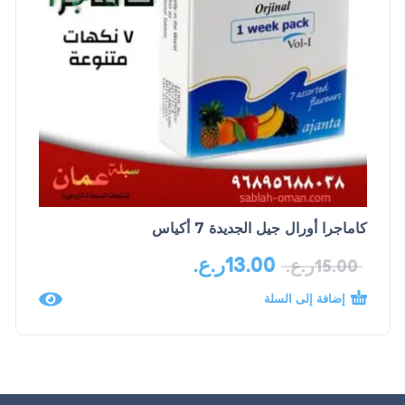
كاماجرا أورال جيل الجديدة 7 أكياس
13.00
ر.ع.
15.00
ر.ع.
إضافة إلى السلة