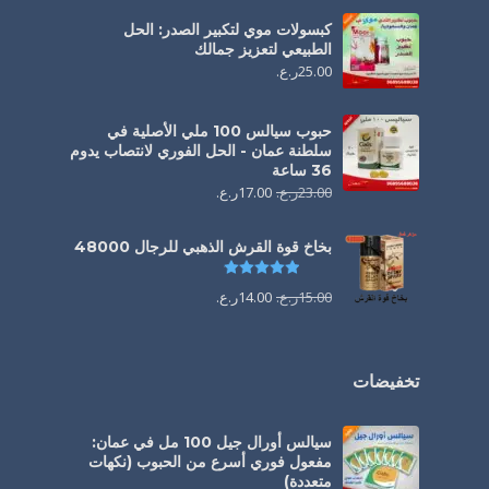
كبسولات موي لتكبير الصدر: الحل
الطبيعي لتعزيز جمالك
25.00
ر.ع.
حبوب سيالس 100 ملي الأصلية في
سلطنة عمان - الحل الفوري لانتصاب يدوم
36 ساعة
23.00
ر.ع.
17.00
ر.ع.
بخاخ قوة القرش الذهبي للرجال 48000
تم التقييم
4.88
من 5
15.00
ر.ع.
14.00
ر.ع.
تخفيضات
سيالس أورال جيل 100 مل في عمان:
مفعول فوري أسرع من الحبوب (نكهات
متعددة)