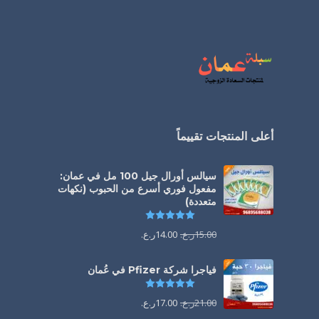
أعلى المنتجات تقييماً
سيالس أورال جيل 100 مل في عمان:
مفعول فوري أسرع من الحبوب (نكهات
متعددة)
تم التقييم
5.00
من 5
15.00
ر.ع.
14.00
ر.ع.
فياجرا شركة Pfizer في عُمان
تم التقييم
5.00
من 5
21.00
ر.ع.
17.00
ر.ع.