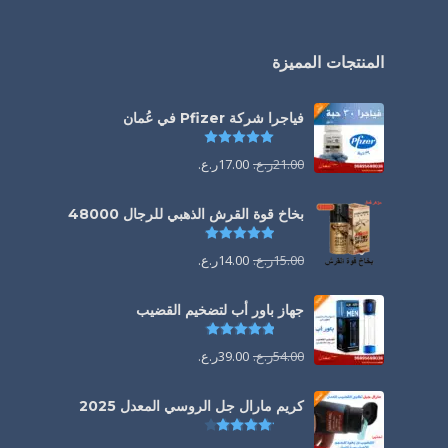
المنتجات المميزة
فياجرا شركة Pfizer في عُمان
تم التقييم
5.00
من 5
21.00
ر.ع.
17.00
ر.ع.
بخاخ قوة القرش الذهبي للرجال 48000
تم التقييم
4.88
من 5
15.00
ر.ع.
14.00
ر.ع.
جهاز باور أب لتضخيم القضيب
تم التقييم
4.85
من 5
54.00
ر.ع.
39.00
ر.ع.
كريم مارال جل الروسي المعدل 2025
تم التقييم
4.13
من 5