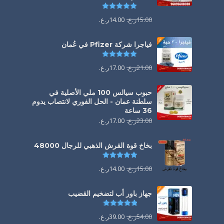
تم التقييم
5.00
من 5
15.00
ر.ع.
14.00
ر.ع.
فياجرا شركة Pfizer في عُمان
تم التقييم
5.00
من 5
21.00
ر.ع.
17.00
ر.ع.
حبوب سيالس 100 ملي الأصلية في
سلطنة عمان - الحل الفوري لانتصاب يدوم
36 ساعة
23.00
ر.ع.
17.00
ر.ع.
بخاخ قوة القرش الذهبي للرجال 48000
تم التقييم
4.88
من 5
15.00
ر.ع.
14.00
ر.ع.
جهاز باور أب لتضخيم القضيب
تم التقييم
4.85
من 5
54.00
ر.ع.
39.00
ر.ع.