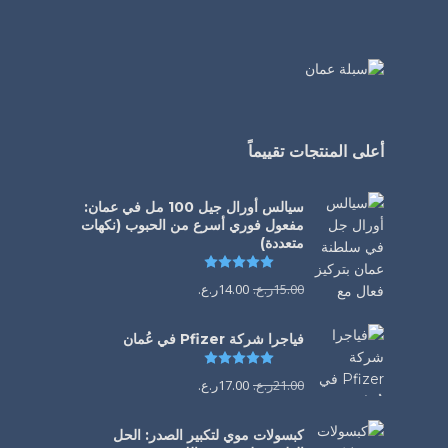
أعلى المنتجات تقييماً
سيالس أورال جيل 100 مل في عمان:
مفعول فوري أسرع من الحبوب (نكهات
متعددة)
تم التقييم
5.00
من 5
15.00
ر.ع.
14.00
ر.ع.
فياجرا شركة Pfizer في عُمان
تم التقييم
5.00
من 5
21.00
ر.ع.
17.00
ر.ع.
كبسولات موي لتكبير الصدر: الحل