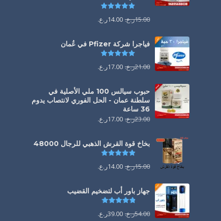
تم التقييم
5.00
من 5
15.00
ر.ع.
14.00
ر.ع.
فياجرا شركة Pfizer في عُمان
تم التقييم
5.00
من 5
21.00
ر.ع.
17.00
ر.ع.
حبوب سيالس 100 ملي الأصلية في
سلطنة عمان - الحل الفوري لانتصاب يدوم
36 ساعة
23.00
ر.ع.
17.00
ر.ع.
بخاخ قوة القرش الذهبي للرجال 48000
تم التقييم
4.88
من 5
15.00
ر.ع.
14.00
ر.ع.
جهاز باور أب لتضخيم القضيب
تم التقييم
4.85
من 5
54.00
ر.ع.
39.00
ر.ع.