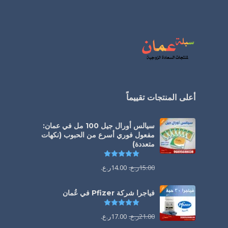
أعلى المنتجات تقييماً
سيالس أورال جيل 100 مل في عمان:
مفعول فوري أسرع من الحبوب (نكهات
متعددة)
تم التقييم
5.00
من 5
15.00
ر.ع.
14.00
ر.ع.
فياجرا شركة Pfizer في عُمان
تم التقييم
5.00
من 5
21.00
ر.ع.
17.00
ر.ع.