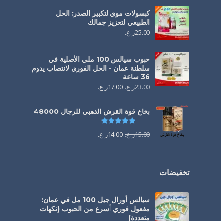
كبسولات موي لتكبير الصدر: الحل
الطبيعي لتعزيز جمالك
25.00
ر.ع.
حبوب سيالس 100 ملي الأصلية في
سلطنة عمان - الحل الفوري لانتصاب يدوم
36 ساعة
23.00
ر.ع.
17.00
ر.ع.
بخاخ قوة القرش الذهبي للرجال 48000
تم التقييم
4.88
من 5
15.00
ر.ع.
14.00
ر.ع.
تخفيضات
سيالس أورال جيل 100 مل في عمان:
مفعول فوري أسرع من الحبوب (نكهات
متعددة)