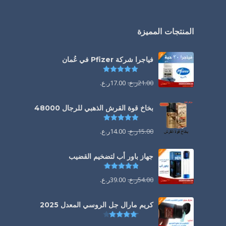
المنتجات المميزة
فياجرا شركة Pfizer في عُمان
تم التقييم
5.00
من 5
21.00
ر.ع.
17.00
ر.ع.
بخاخ قوة القرش الذهبي للرجال 48000
تم التقييم
4.88
من 5
15.00
ر.ع.
14.00
ر.ع.
جهاز باور أب لتضخيم القضيب
تم التقييم
4.85
من 5
54.00
ر.ع.
39.00
ر.ع.
كريم مارال جل الروسي المعدل 2025
تم التقييم
4.13
من 5