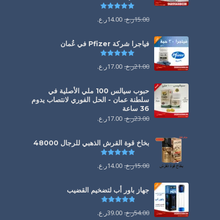
تم التقييم
5.00
من 5
15.00
ر.ع.
14.00
ر.ع.
فياجرا شركة Pfizer في عُمان
تم التقييم
5.00
من 5
21.00
ر.ع.
17.00
ر.ع.
حبوب سيالس 100 ملي الأصلية في
سلطنة عمان - الحل الفوري لانتصاب يدوم
36 ساعة
23.00
ر.ع.
17.00
ر.ع.
بخاخ قوة القرش الذهبي للرجال 48000
تم التقييم
4.88
من 5
15.00
ر.ع.
14.00
ر.ع.
جهاز باور أب لتضخيم القضيب
تم التقييم
4.85
من 5
54.00
ر.ع.
39.00
ر.ع.