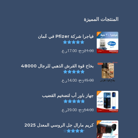
المنتجات المميزة
فياجرا شركة Pfizer في عُمان
تم التقييم
5.00
من 5
21.00
ر.ع.
17.00
ر.ع.
بخاخ قوة القرش الذهبي للرجال 48000
تم التقييم
4.88
من 5
15.00
ر.ع.
14.00
ر.ع.
جهاز باور أب لتضخيم القضيب
تم التقييم
4.85
من 5
54.00
ر.ع.
39.00
ر.ع.
كريم مارال جل الروسي المعدل 2025
تم التقييم
4.13
من 5