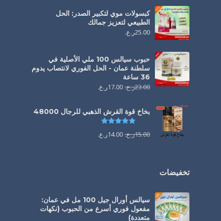
كبسولات موي لتكبير الصدر: الحل
الطبيعي لتعزيز جمالك
25.00
ر.ع.
حبوب سيالس 100 ملي الأصلية في
سلطنة عمان - الحل الفوري لانتصاب يدوم
36 ساعة
23.00
ر.ع.
17.00
ر.ع.
بخاخ قوة القرش الذهبي للرجال 48000
تم التقييم
4.88
من 5
15.00
ر.ع.
14.00
ر.ع.
تخفيضات
سيالس أورال جيل 100 مل في عمان:
مفعول فوري أسرع من الحبوب (نكهات
متعددة)