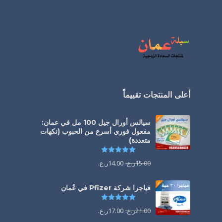
أعلى المنتجات تقييماً
سيالس أورال جيل 100 مل في عمان:
مفعول فوري أسرع من الحبوب (نكهات
متعددة)
تم التقييم
5.00
من 5
15.00
ر.ع.
14.00
ر.ع.
فياجرا شركة Pfizer في عُمان
تم التقييم
5.00
من 5
21.00
ر.ع.
17.00
ر.ع.