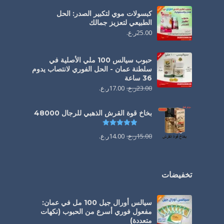
كبسولات موي لتكبير الصدر: الحل
الطبيعي لتعزيز جمالك
25.00
ر.ع.
حبوب سيالس 100 ملي الأصلية في
سلطنة عمان - الحل الفوري لانتصاب يدوم
36 ساعة
23.00
ر.ع.
17.00
ر.ع.
بخاخ قوة القرش الذهبي للرجال 48000
تم التقييم
4.88
من 5
15.00
ر.ع.
14.00
ر.ع.
تخفيضات
سيالس أورال جيل 100 مل في عمان:
مفعول فوري أسرع من الحبوب (نكهات
متعددة)