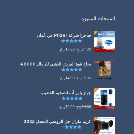
المنتجات المميزة
فياجرا شركة Pfizer في عُمان
تم التقييم
5.00
من 5
21.00
ر.ع.
17.00
ر.ع.
بخاخ قوة القرش الذهبي للرجال 48000
تم التقييم
4.88
من 5
15.00
ر.ع.
14.00
ر.ع.
جهاز باور أب لتضخيم القضيب
تم التقييم
4.85
من 5
54.00
ر.ع.
39.00
ر.ع.
كريم مارال جل الروسي المعدل 2025
تم التقييم
4.13
من 5