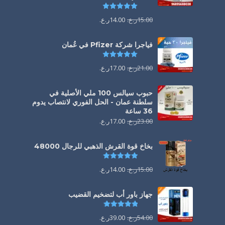
تم التقييم
5.00
من 5
15.00
ر.ع.
14.00
ر.ع.
فياجرا شركة Pfizer في عُمان
تم التقييم
5.00
من 5
21.00
ر.ع.
17.00
ر.ع.
حبوب سيالس 100 ملي الأصلية في
سلطنة عمان - الحل الفوري لانتصاب يدوم
36 ساعة
23.00
ر.ع.
17.00
ر.ع.
بخاخ قوة القرش الذهبي للرجال 48000
تم التقييم
4.88
من 5
15.00
ر.ع.
14.00
ر.ع.
جهاز باور أب لتضخيم القضيب
تم التقييم
4.85
من 5
54.00
ر.ع.
39.00
ر.ع.