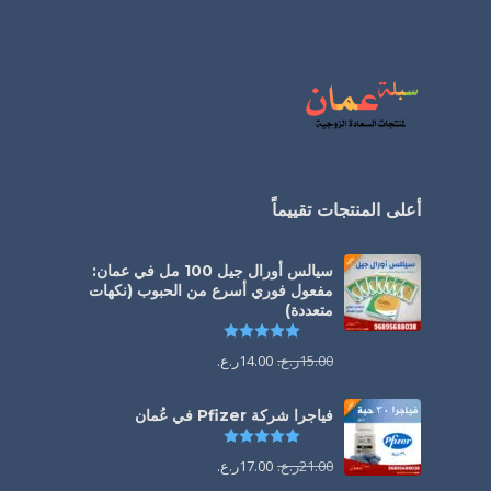
أعلى المنتجات تقييماً
سيالس أورال جيل 100 مل في عمان:
مفعول فوري أسرع من الحبوب (نكهات
متعددة)
تم التقييم
5.00
من 5
15.00
ر.ع.
14.00
ر.ع.
فياجرا شركة Pfizer في عُمان
تم التقييم
5.00
من 5
21.00
ر.ع.
17.00
ر.ع.