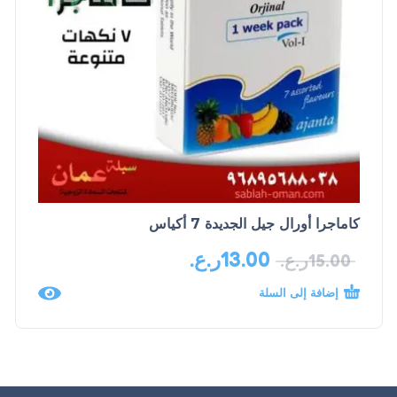
كاماجرا أورال جيل الجديدة 7 أكياس
13.00
ر.ع.
15.00
ر.ع.
إضافة إلى السلة