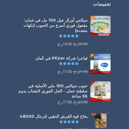
تخفيضات
سيالس أورال جيل 100 مل في عمان:
مفعول فوري أسرع من الحبوب (نكهات
متعددة)
تم التقييم
5.00
من 5
15.00
ر.ع.
14.00
ر.ع.
فياجرا شركة Pfizer في عُمان
تم التقييم
5.00
من 5
21.00
ر.ع.
17.00
ر.ع.
حبوب سيالس 100 ملي الأصلية في
سلطنة عمان - الحل الفوري لانتصاب يدوم
36 ساعة
23.00
ر.ع.
17.00
ر.ع.
بخاخ قوة القرش الذهبي للرجال 48000
تم التقييم
4.88
من 5