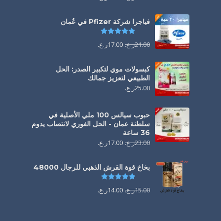
فياجرا شركة Pfizer في عُمان
تم التقييم
5.00
من 5
21.00
ر.ع.
17.00
ر.ع.
كبسولات موي لتكبير الصدر: الحل
الطبيعي لتعزيز جمالك
25.00
ر.ع.
حبوب سيالس 100 ملي الأصلية في
سلطنة عمان - الحل الفوري لانتصاب يدوم
36 ساعة
23.00
ر.ع.
17.00
ر.ع.
بخاخ قوة القرش الذهبي للرجال 48000
تم التقييم
4.88
من 5
15.00
ر.ع.
14.00
ر.ع.