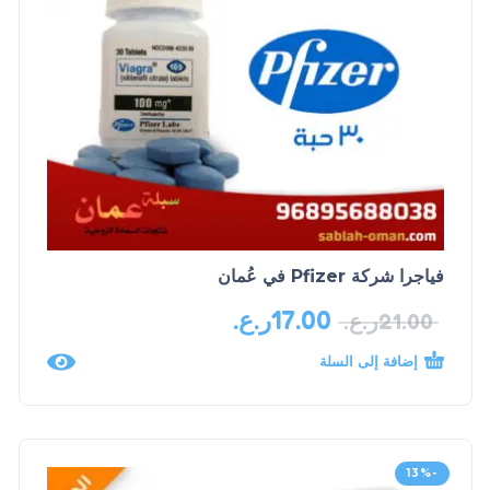
فياجرا شركة Pfizer في عُمان
17.00
ر.ع.
21.00
ر.ع.
إضافة إلى السلة
-13%