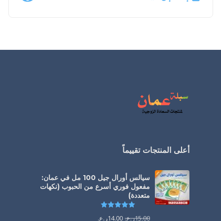
أعلى المنتجات تقييماً
سيالس أورال جيل 100 مل في عمان:
مفعول فوري أسرع من الحبوب (نكهات
متعددة)
تم التقييم
5.00
من 5
15.00
ر.ع.
14.00
ر.ع.