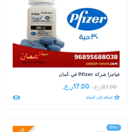
فياجرا شركة Pfizer في عُمان
17.00
ر.ع.
21.00
ر.ع.
إضافة إلى السلة
-13%