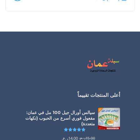
أعلى المنتجات تقييماً
سيالس أورال جيل 100 مل في عمان:
مفعول فوري أسرع من الحبوب (نكهات
متعددة)
تم التقييم
5.00
من 5
15.00
ر.ع.
14.00
ر.ع.