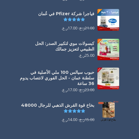
فياجرا شركة Pfizer في عُمان
تم التقييم
5.00
من 5
21.00
ر.ع.
17.00
ر.ع.
كبسولات موي لتكبير الصدر: الحل
الطبيعي لتعزيز جمالك
25.00
ر.ع.
حبوب سيالس 100 ملي الأصلية في
سلطنة عمان - الحل الفوري لانتصاب يدوم
36 ساعة
23.00
ر.ع.
17.00
ر.ع.
بخاخ قوة القرش الذهبي للرجال 48000
تم التقييم
4.88
من 5
15.00
ر.ع.
14.00
ر.ع.