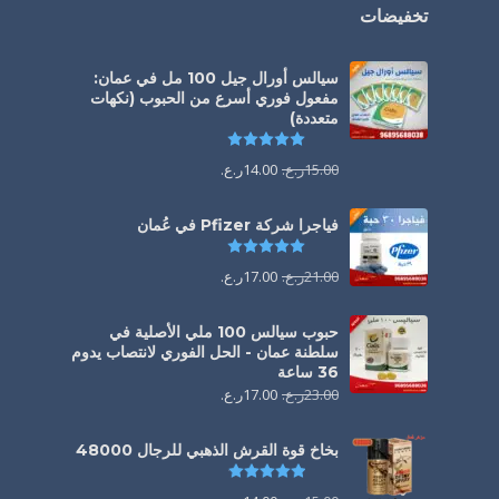
تخفيضات
سيالس أورال جيل 100 مل في عمان:
مفعول فوري أسرع من الحبوب (نكهات
متعددة)
تم التقييم
5.00
من 5
15.00
ر.ع.
14.00
ر.ع.
فياجرا شركة Pfizer في عُمان
تم التقييم
5.00
من 5
21.00
ر.ع.
17.00
ر.ع.
حبوب سيالس 100 ملي الأصلية في
سلطنة عمان - الحل الفوري لانتصاب يدوم
36 ساعة
23.00
ر.ع.
17.00
ر.ع.
بخاخ قوة القرش الذهبي للرجال 48000
تم التقييم
4.88
من 5