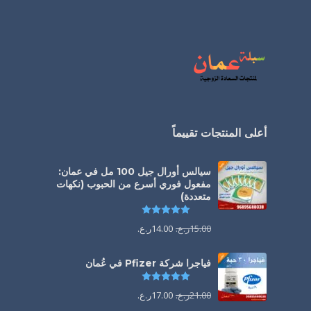
أعلى المنتجات تقييماً
سيالس أورال جيل 100 مل في عمان:
مفعول فوري أسرع من الحبوب (نكهات
متعددة)
تم التقييم
5.00
من 5
15.00
ر.ع.
14.00
ر.ع.
فياجرا شركة Pfizer في عُمان
تم التقييم
5.00
من 5
21.00
ر.ع.
17.00
ر.ع.