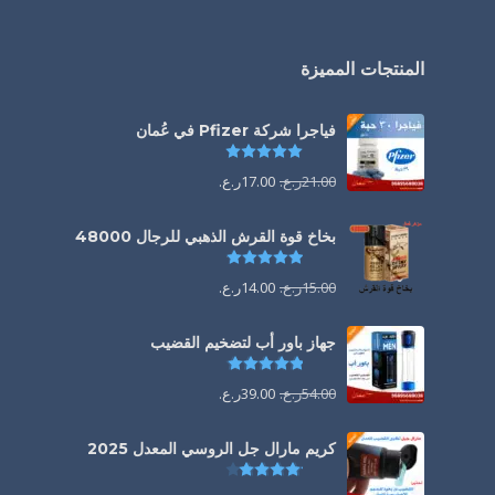
المنتجات المميزة
فياجرا شركة Pfizer في عُمان
تم التقييم
5.00
من 5
21.00
ر.ع.
17.00
ر.ع.
بخاخ قوة القرش الذهبي للرجال 48000
تم التقييم
4.88
من 5
15.00
ر.ع.
14.00
ر.ع.
جهاز باور أب لتضخيم القضيب
تم التقييم
4.85
من 5
54.00
ر.ع.
39.00
ر.ع.
كريم مارال جل الروسي المعدل 2025
تم التقييم
4.13
من 5