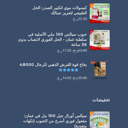
كبسولات موي لتكبير الصدر: الحل
الطبيعي لتعزيز جمالك
25.00
ر.ع.
حبوب سيالس 100 ملي الأصلية في
سلطنة عمان - الحل الفوري لانتصاب يدوم
36 ساعة
23.00
ر.ع.
17.00
ر.ع.
بخاخ قوة القرش الذهبي للرجال 48000
تم التقييم
4.88
من 5
15.00
ر.ع.
14.00
ر.ع.
تخفيضات
سيالس أورال جيل 100 مل في عمان:
مفعول فوري أسرع من الحبوب (نكهات
متعددة)