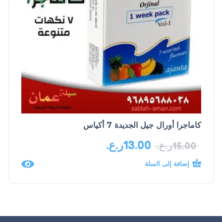
كاماجرا أورال جيل الجديدة 7 أكياس
13.00
ر.ع.
15.00
ر.ع.
إضافة إلى السلة