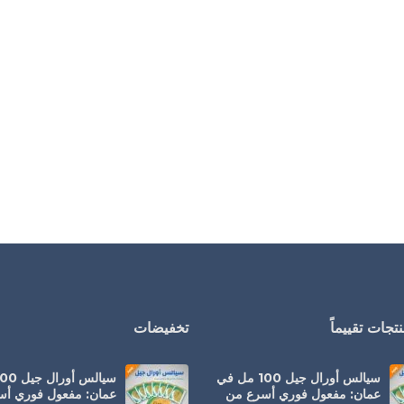
تجات تقييماً
تخفيضات
سيالس أورال جيل 100 مل في
عمان: مفعول فوري أسرع من
عمان: مفعول فوري أ