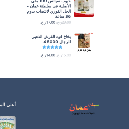
حبوب سيالس 100 ملي
الأصلية في سلطنة عمان -
الحل الفوري لانتصاب يدوم
36 ساعة
23.00
ر.ع.
17.00
ر.ع.
بخاخ قوة القرش الذهبي
للرجال 48000
تم التقييم
4.88
من 5
15.00
ر.ع.
14.00
ر.ع.
أعلى المن