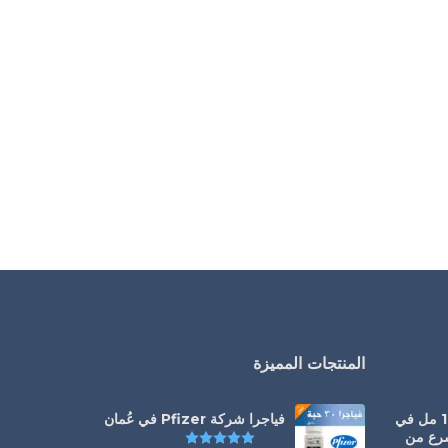
المنتجات المميزة
سيالس أورال جيل 100 مل في
فياجرا شركة Pfizer في عُمان
سرع من
تم التقييم
5.00
من 5