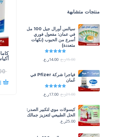
منتجات متشابهة
سيالس أورال جيل 100 مل
في عمان: مفعول فوري
أسرع من الحبوب (نكهات
متعددة)
تم التقييم
5.00
من 5
أكيا
15.00
ر.ع.
14.00
ر.ع.
00
فياجرا شركة Pfizer في
عُمان
إ
تم التقييم
5.00
من 5
21.00
ر.ع.
17.00
ر.ع.
كبسولات موي لتكبير الصدر:
الحل الطبيعي لتعزيز جمالك
25.00
ر.ع.