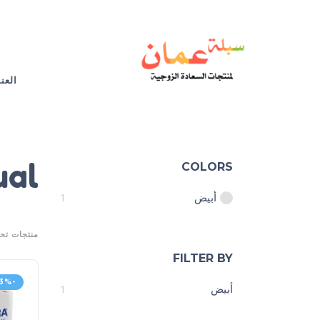
العن
ual
COLORS
أبيض
1
منتجات تحت الوسم “
FILTER BY
-13%
أبيض
1