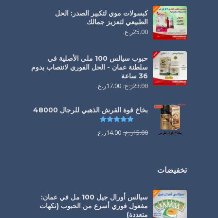
كبسولات موي لتكبير الصدر: الحل
الطبيعي لتعزيز جمالك
25.00
ر.ع.
حبوب سيالس 100 ملي الأصلية في
سلطنة عمان - الحل الفوري لانتصاب يدوم
36 ساعة
23.00
ر.ع.
17.00
ر.ع.
بخاخ قوة القرش الذهبي للرجال 48000
تم التقييم
4.88
من 5
15.00
ر.ع.
14.00
ر.ع.
تخفيضات
سيالس أورال جيل 100 مل في عمان:
مفعول فوري أسرع من الحبوب (نكهات
متعددة)