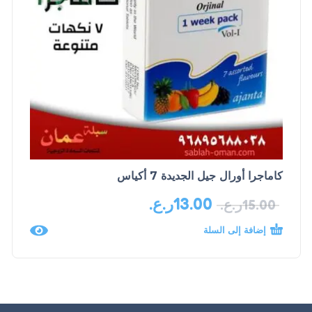
كاماجرا أورال جيل الجديدة 7 أكياس
13.00
ر.ع.
15.00
ر.ع.
إضافة إلى السلة