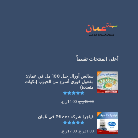
أعلى المنتجات تقييماً
سيالس أورال جيل 100 مل في عمان:
مفعول فوري أسرع من الحبوب (نكهات
متعددة)
تم التقييم
5.00
من 5
15.00
ر.ع.
14.00
ر.ع.
فياجرا شركة Pfizer في عُمان
تم التقييم
5.00
من 5
21.00
ر.ع.
17.00
ر.ع.