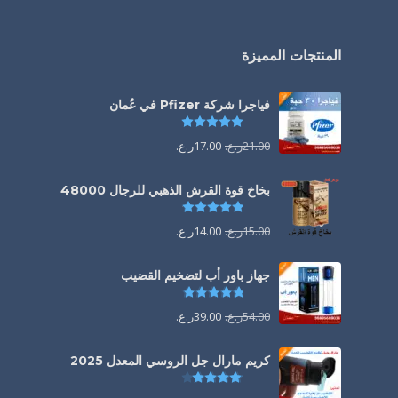
المنتجات المميزة
فياجرا شركة Pfizer في عُمان
تم التقييم
5.00
من 5
21.00
ر.ع.
17.00
ر.ع.
بخاخ قوة القرش الذهبي للرجال 48000
تم التقييم
4.88
من 5
15.00
ر.ع.
14.00
ر.ع.
جهاز باور أب لتضخيم القضيب
تم التقييم
4.85
من 5
54.00
ر.ع.
39.00
ر.ع.
كريم مارال جل الروسي المعدل 2025
تم التقييم
4.13
من 5