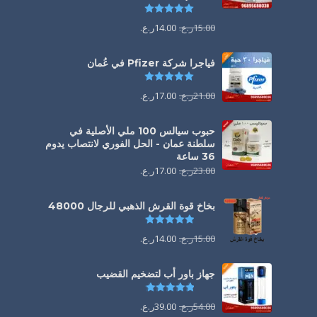
تم التقييم
5.00
من 5
15.00
ر.ع.
14.00
ر.ع.
فياجرا شركة Pfizer في عُمان
تم التقييم
5.00
من 5
21.00
ر.ع.
17.00
ر.ع.
حبوب سيالس 100 ملي الأصلية في
سلطنة عمان - الحل الفوري لانتصاب يدوم
36 ساعة
23.00
ر.ع.
17.00
ر.ع.
بخاخ قوة القرش الذهبي للرجال 48000
تم التقييم
4.88
من 5
15.00
ر.ع.
14.00
ر.ع.
جهاز باور أب لتضخيم القضيب
تم التقييم
4.85
من 5
54.00
ر.ع.
39.00
ر.ع.