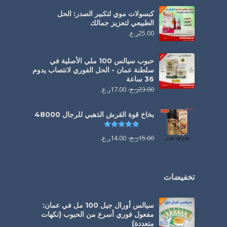
كبسولات موي لتكبير الصدر: الحل
الطبيعي لتعزيز جمالك
25.00
ر.ع.
حبوب سيالس 100 ملي الأصلية في
سلطنة عمان - الحل الفوري لانتصاب يدوم
36 ساعة
23.00
ر.ع.
17.00
ر.ع.
بخاخ قوة القرش الذهبي للرجال 48000
تم التقييم
4.88
من 5
15.00
ر.ع.
14.00
ر.ع.
تخفيضات
سيالس أورال جيل 100 مل في عمان:
مفعول فوري أسرع من الحبوب (نكهات
متعددة)