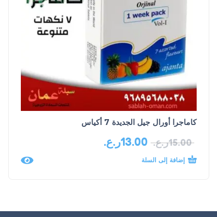
كاماجرا أورال جيل الجديدة 7 أكياس
13.00
ر.ع.
15.00
ر.ع.
إضافة إلى السلة