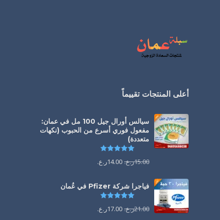
أعلى المنتجات تقييماً
سيالس أورال جيل 100 مل في عمان:
مفعول فوري أسرع من الحبوب (نكهات
متعددة)
تم التقييم
5.00
من 5
15.00
ر.ع.
14.00
ر.ع.
فياجرا شركة Pfizer في عُمان
تم التقييم
5.00
من 5
21.00
ر.ع.
17.00
ر.ع.