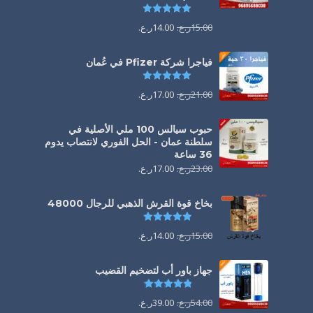
تم التقييم
5.00
من 5
15.00
ر.ع.
14.00
ر.ع.
فياجرا شركة Pfizer في عُمان
تم التقييم
5.00
من 5
21.00
ر.ع.
17.00
ر.ع.
حبوب سيالس 100 ملي الأصلية في
سلطنة عمان - الحل الفوري لانتصاب يدوم
36 ساعة
23.00
ر.ع.
17.00
ر.ع.
بخاخ قوة القرش الذهبي للرجال 48000
تم التقييم
4.88
من 5
15.00
ر.ع.
14.00
ر.ع.
جهاز باور أب لتضخيم القضيب
تم التقييم
4.85
من 5
54.00
ر.ع.
39.00
ر.ع.