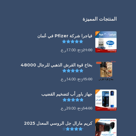
المنتجات المميزة
فياجرا شركة Pfizer في عُمان
تم التقييم
5.00
من 5
21.00
ر.ع.
17.00
ر.ع.
بخاخ قوة القرش الذهبي للرجال 48000
تم التقييم
4.88
من 5
15.00
ر.ع.
14.00
ر.ع.
جهاز باور أب لتضخيم القضيب
تم التقييم
4.85
من 5
54.00
ر.ع.
39.00
ر.ع.
كريم مارال جل الروسي المعدل 2025
تم التقييم
4.13
من 5