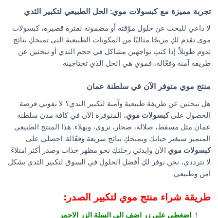
تجربة مميزة مع كبسولات موي: الحل الطبيعي لتكبير الثدي
لا داعي للبحث عن حلول مؤقتة أو مضمونة لفترة قصيرة، كبسولات
موي تقدم لكِ مزيجًا مثاليًا من المكونات الطبيعية التي تمنحكِ نتائج
تدوم طويلاً. إذا كنتِ تواجهين مشاكل في حجم الثدي أو تبحثين عن
طريقة آمنة وفعّالة، فموي هي الحل الذي تحتاجينه.
منتج موي متوفر الآن في سلطنة عمان
هل تبحثين عن طريقة طبيعية وآمنة لتكبير الثدي؟ لا تفوتي فرصة
الحصول على
كبسولات موي
، المتوفرة الآن في كافة مدن سلطنة
عمان مثل مسقط، صلالة، صحار، نزوى، وبهلاء. هذا المنتج الطبيعي
المتميز سيغير حياتك ويمنحكِ نتائج سريعة وفعّالة. احصلي على
كبسولات موي
الآن وابدئي رحلتكِ نحو مظهر جذاب وصدر أكثر امتلاءً.
لا تترددي، نحن نوفر لكِ أفضل الحلول في السوق لتكبير الثدي بشكل
آمن وطبيعي.
طريقة شراء منتج موي لتكبير الصدر:
اضغطي علي زر اضف الي السلة الزر الاحمر