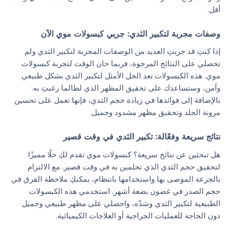
أقل.
وصفات مجربة لتكبير الثدي: جربي كبسولات موي الآن
إذا كنتِ قد جربتِ العديد من الوصفات المجربة لتكبير الثدي ولم
تحصلي على النتائج المرجوة، فربما حان الوقت لتجربة كبسولات
موي. هذه الكبسولات تعد الحل الأمثل لتكبير الثدي بشكل طبيعي
وآمن، وستساعدك على تحقيق المظهر الذي لطالما رغبتِ به.
بالإضافة إلى فوائدها في زيادة حجم الثدي، فإنها تعمل على تحسين
مرونة الجلد وتحقيق مظهر مشدود وجميل.
نتائج سريعة وفعّالة: تكبير الثدي في وقت قصير
هل تبحثين عن نتائج سريعة؟ كبسولات موي تقدم لكِ حلًا مميزًا
لتحقيق حجم الثدي الذي تحلمين به في وقت قصير. مع الالتزام
بالجرعة الموصى بها واستخدامها بانتظام، يمكنكِ ملاحظة الفرق في
حجم الصدر في غضون بضعة أشهر. استخدمي هذه الكبسولات
الطبيعية لتكبير الثدي وشدّه، واحصلي على مظهر طبيعي وجميل
دون الحاجة للعمليات الجراحية أو العلاجات الكيميائية.