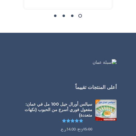
أعلى المنتجات تقييماً
سيالس أورال جيل 100 مل في عمان:
مفعول فوري أسرع من الحبوب (نكهات
متعددة)
تم التقييم
5.00
من 5
15.00
ر.ع.
14.00
ر.ع.