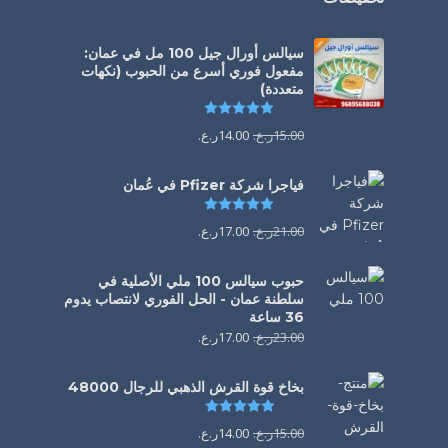
سيالس أورال جيل 100 مل في عمان:
مفعول فوري أسرع من الحبوب (نكهات
متعددة)
تم التقييم
5.00
من 5
15.00
ر.ع.
14.00
ر.ع.
فياجرا شركة Pfizer في عُمان
تم التقييم
5.00
من 5
21.00
ر.ع.
17.00
ر.ع.
حبوب سيالس 100 ملي الأصلية في
سلطنة عمان - الحل الفوري لانتصاب يدوم
36 ساعة
23.00
ر.ع.
17.00
ر.ع.
بخاخ قوة القرش الذهبي للرجال 48000
تم التقييم
4.88
من 5
15.00
ر.ع.
14.00
ر.ع.