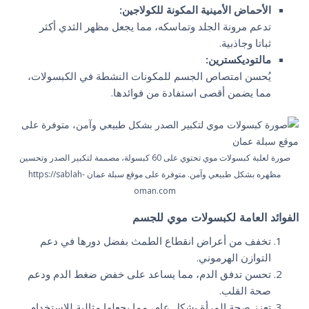
الأحماض الأمينية المكونة للكولاجين:
تدعم مرونة الجلد وتماسكه، مما يجعل مظهر الثدي أكثر
ثباتا وجاذبية.
مالتوديكسترين:
يُحسن امتصاص الجسم للمكونات النشطة في الكبسولات،
مما يضمن أقصى استفادة من فوائدها.
صورة لعلبة كبسولات موي تحتوي على 60 كبسولة، مصممة لتكبير الصدر وتحسين
مظهره بشكل طبيعي وآمن. متوفرة على موقع سبلة عمان https://sablah-
oman.com
الفوائد العامة لكبسولات موي للجسم
تخفف من أعراض انقطاع الطمث بفضل دورها في دعم
التوازن الهرموني.
تحسن تدفق الدم، مما يساعد على خفض ضغط الدم ودعم
صحة القلب.
تعزز صحة المرأة بشكل عام، مما يجعلها مثالية للاستخدام