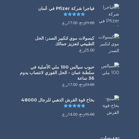
فياجرا شركة Pfizer في عُمان
تم التقييم
5.00
من 5
21.00
ر.ع.
17.00
ر.ع.
كبسولات موي لتكبير الصدر: الحل
الطبيعي لتعزيز جمالك
25.00
ر.ع.
حبوب سيالس 100 ملي الأصلية في
سلطنة عمان - الحل الفوري لانتصاب يدوم
36 ساعة
23.00
ر.ع.
17.00
ر.ع.
بخاخ قوة القرش الذهبي للرجال 48000
تم التقييم
4.88
من 5
15.00
ر.ع.
14.00
ر.ع.
تخفيضات