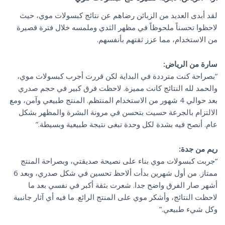
لقد أبدى العديد من الزبائن رضاهم عن نتائج كبسولات موي، حيث
لاحظوا تحسناً ملحوظاً في مظهر الثدي وملمسه خلال فترة قصيرة
من الاستخدام، مما عزز ثقتهم بأنفسهم.
سارة من الرياض:
“بصراحة كنت مترددة في البداية لكن قررت أجرب كبسولات موي،
والحمد لله النتائج كانت مميزة. لاحظت فرق كبير في حجم صدري
بعد حوالي 4 شهور من الاستخدام المنتظم. المنتج طبيعي وآمن، ومع
الالتزام بالجرعة حسيت بتحسن في مرونة البشرة والمظهر بشكل
عام. أنصح فيه بشدة لكل وحدة تبغى نتيجة طبيعية وبسيطة.”
ريم من جدة:
“جربت كبسولات موي بناء على نصيحة صديقتي، وبصراحة المنتج
ممتاز. من أول شهرين بدأت ألاحظ تحسين في شكل صدري، وبعد 6
أشهر صار الفرق واضح جدا. شعرت بثقة أكبر في نفسي بعد ما
لاحظت النتائج، وأشكر موي على المنتج الرائع. ما فيه أي آثار جانبية
وكل شيء طبيعي.”