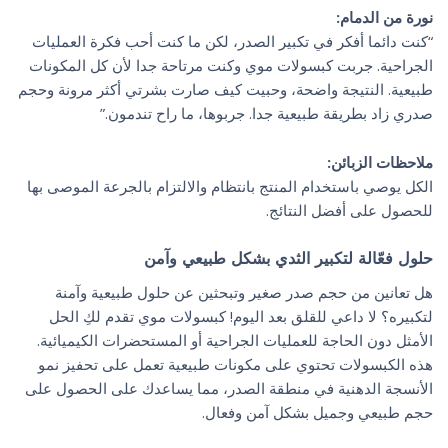
نورة من الدمام:
“كنت دائما أفكر في تكبير الصدر، لكن ما كنت أحب فكرة العمليات
الجراحية. جربت كبسولات موي وكنت مرتاحة جدا لأن كل المكونات
طبيعية. النتيجة واضحة، وحبيت كيف صارت بشرتي أكثر مرونة وحجم
صدري زاد بطريقة طبيعية جدا. جربوها، ما راح تندمون.”
ملاحظات الزبائن:
الكل يوصي باستخدام المنتج بانتظام والالتزام بالجرعة الموصى بها
للحصول على أفضل النتائج.
حلول فعّالة لتكبير الثدي بشكل طبيعي وآمن
هل تعانين من حجم صدر صغير وتبحثين عن حلول طبيعية وآمنة
لتكبيره؟ لا داعي للقلق بعد اليوم! كبسولات موي تقدم لكِ الحل
الأمثل دون الحاجة للعمليات الجراحية أو المستحضرات الكيميائية.
هذه الكبسولات تحتوي على مكونات طبيعية تعمل على تحفيز نمو
الأنسجة الدهنية في منطقة الصدر، مما يساعدك على الحصول على
حجم طبيعي وجميل بشكل آمن وفعال.