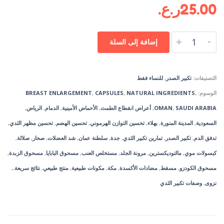
25.00
ر.ع.
-
+
إضافة إلى السلة
التصنيفات:
تكبير الصدر
,
للنساء فقط
الوسوم:
,
NATURAL INGREDIENTS
,
CAPSULES
,
BREAST ENLARGEMENT
SAUDI ARABIA
,
OMAN
,
أعراض انقطاع الطمث
,
الأحماض الأمينية
,
الدمام
,
الرياض
,
السعودية
,
المدينة المنورة
,
بهلاء
,
تحسين التوازن الهرموني
,
تحسين الهضم
,
تحسين مظهر الثدي
,
تدفق الدم
,
تكبير الصدر
,
تمارين تكبير الثدي
,
جدة
,
سلطنة عمان
,
شد العضلات
,
صحار
,
صلالة
,
كبسولات موي
,
مالتوديكسترين
,
مرونة الجلد
,
مستخلص العنب
,
مسحوق البابايا
,
مسحوق الزبدة
,
مسحوق الكودزو
,
مسقط
,
مضادات الأكسدة
,
مكة
,
مكونات طبيعية
,
منتج طبيعي
,
نتائج سريعة.
,
نزوى
,
وصفات تكبير الثدي