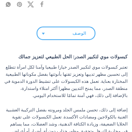
الوصف
كبسولات موي لتكبير الصدر: الحل الطبيعي لتعزيز جمالك
تعتبر كبسولات موي لتكبير الصدر خيارا طبيعيا وآمنا لكل امرأة تتطلع
إلى تحسين مظهر ثدييها وتعزيز ثقتها بأنوثتها بفضل مكوناتها الطبيعية
المختارة بعناية. تعمل هذه الكبسولات على تنشيط الدورة الدموية في
منطقة الصدر، مما يمنح الثديين مظهرا أكثر امتلاء واستدارة،
بالإضافة إلى ذلك، فهي آمنة تمامًا للاستخدام اليومي.
إضافة إلى ذلك، تحسن ملمس الجلد ومرونته بفضل التركيبة العشبية
الغنية بالكولاجين ومضادات الأكسدة. تعمل الكبسولات على تقوية
الخلايا الضعيفة، وزيادة الكثافة الدهنية، وشد العضلات، مما يساهم
في محاربة الترهل وتحقيق مظهر جذاب دون أي أضرار أو أعراض