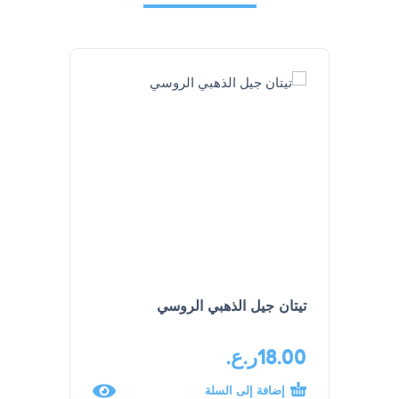
-13%
تيتان جيل الذهبي الروسي
كريم لار
18.00
ر.ع.
15.00
إضافة إلى السلة
إضافة