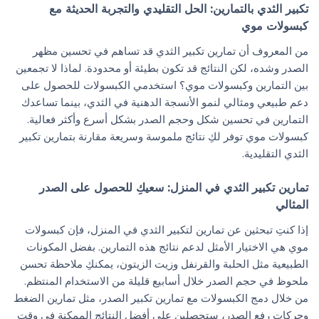
تكبير الثدي بالتمارين: الحل التقليدي والتجربة الحديثة مع
كبسولات موي
من المعروف أن تمارين تكبير الثدي قد تساهم في تحسين مظهر
الصدر وشده، لكن النتائج قد تكون بطيئة أو محدودة. لماذا لا تجمعين
بين التمارين وكبسولات موي؟ استخدمي الكبسولات للحصول على
دعم طبيعي ومثالي لنمو الأنسجة الدهنية في الثدي، بينما تساعدك
التمارين في تحسين شكل وحجم الصدر بشكل أسرع وأكثر فعالية.
كبسولات موي توفر لكِ نتائج ملموسة وسريعة مقارنة بتمارين تكبير
الثدي التقليدية.
تمارين تكبير الثدي في المنزل: سعيكِ للحصول على الصدر
المثالي
إذا كنتِ تبحثين عن تمارين لتكبير الثدي في المنزل، فإن كبسولات
موي هي الاختيار الأمثل لدعم نتائج هذه التمارين. بفضل المكونات
الطبيعية مثل الحلبة والقرنفل وزيت الزيتون، يمكنكِ ملاحظة تحسن
ملحوظ في حجم الصدر خلال أسابيع قليلة من الاستخدام المنتظم.
من خلال دمج الكبسولات مع تمارين تكبير الصدر، مثل تمارين الضغط
وحركات رفع الصدر، ستحصلين على أفضل النتائج الممكنة في وقت