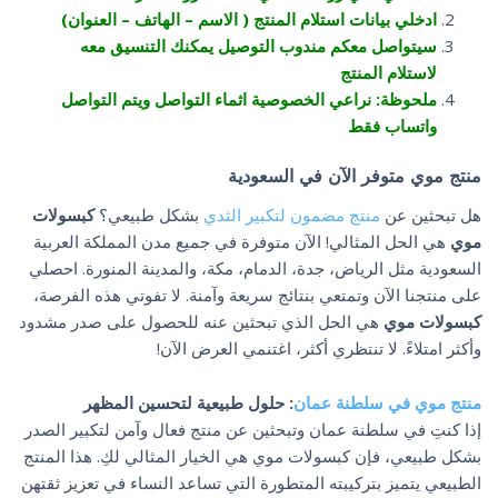
ادخلي بيانات استلام المنتج ( الاسم – الهاتف – العنوان)
سيتواصل معكم مندوب التوصيل يمكنك التنسيق معه
لاستلام المنتج
ملحوظة: نراعي الخصوصية اثماء التواصل ويتم التواصل
واتساب فقط
منتج موي متوفر الآن في السعودية
هل تبحثين عن
منتج مضمون لتكبير الثدي
بشكل طبيعي؟
كبسولات
موي
هي الحل المثالي! الآن متوفرة في جميع مدن المملكة العربية
السعودية مثل الرياض، جدة، الدمام، مكة، والمدينة المنورة. احصلي
على منتجنا الآن وتمتعي بنتائج سريعة وآمنة. لا تفوتي هذه الفرصة،
كبسولات موي
هي الحل الذي تبحثين عنه للحصول على صدر مشدود
وأكثر امتلاءً. لا تنتظري أكثر، اغتنمي العرض الآن!
منتج موي في سلطنة عمان
: حلول طبيعية لتحسين المظهر
إذا كنتِ في سلطنة عمان وتبحثين عن منتج فعال وآمن لتكبير الصدر
بشكل طبيعي، فإن كبسولات موي هي الخيار المثالي لكِ. هذا المنتج
الطبيعي يتميز بتركيبته المتطورة التي تساعد النساء في تعزيز ثقتهن