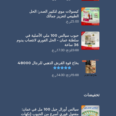
كبسولات موي لتكبير الصدر: الحل
الطبيعي لتعزيز جمالك
25.00
ر.ع.
حبوب سيالس 100 ملي الأصلية في
سلطنة عمان - الحل الفوري لانتصاب يدوم
36 ساعة
23.00
ر.ع.
17.00
ر.ع.
بخاخ قوة القرش الذهبي للرجال 48000
تم التقييم
4.88
من 5
15.00
ر.ع.
14.00
ر.ع.
تخفيضات
سيالس أورال جيل 100 مل في عمان:
مفعول فوري أسرع من الحبوب (نكهات