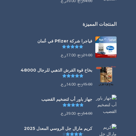
54.00
ر.ع.
39.00
ر.ع.
المنتجات المميزة
فياجرا شركة Pfizer في عُمان
تم التقييم
5.00
من 5
21.00
ر.ع.
17.00
ر.ع.
بخاخ قوة القرش الذهبي للرجال 48000
تم التقييم
4.88
من 5
15.00
ر.ع.
14.00
ر.ع.
جهاز باور أب لتضخيم القضيب
تم التقييم
4.85
من 5
54.00
ر.ع.
39.00
ر.ع.
كريم مارال جل الروسي المعدل 2025
تم التقييم
4.13
من 5