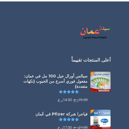
أعلى المنتجات تقييماً
سيالس أورال جيل 100 مل في عمان:
مفعول فوري أسرع من الحبوب (نكهات
متعددة)
تم التقييم
5.00
من 5
15.00
ر.ع.
14.00
ر.ع.
فياجرا شركة Pfizer في عُمان
تم التقييم
5.00
من 5
21.00
ر.ع.
17.00
ر.ع.