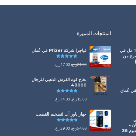
المنتجات المميزة
سيالس أورال جيل 100 مل في
فياجرا شركة Pfizer في عُمان
سرع من
تم التقييم
5.00
من 5
21.00
ر.ع.
17.00
ر.ع.
يم
5.00
من 5
بخاخ قوة القرش الذهبي للرجال
48000
تم التقييم
4.88
من 5
يم
5.00
من 5
15.00
ر.ع.
14.00
ر.ع.
جهاز باور أب لتضخيم القضيب
1 ملي
تم التقييم
4.85
من 5
ن -
54.00
ر.ع.
39.00
ر.ع.
الحل الفوري لانتصاب يدوم 36