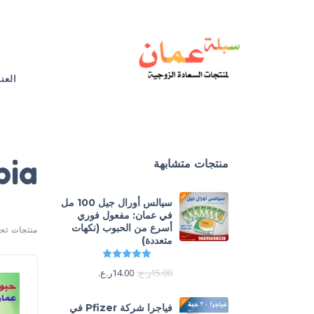
العن
bia
منتجات متشابهة
سيالس أورال جيل 100 مل
في عمان: مفعول فوري
أسرع من الحبوب (نكهات
منتجات تحت الوس
متعددة)
تم التقييم
5.00
من 5
15.00
ر.ع.
14.00
ر.ع.
فياجرا شركة Pfizer في