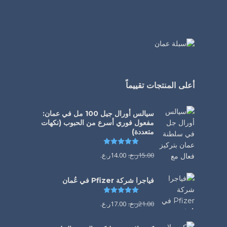
أعلى المنتجات تقييماً
سيالس أورال جيل 100 مل في عمان:
مفعول فوري أسرع من الحبوب (نكهات
متعددة)
تم التقييم
5.00
من 5
15.00
ر.ع.
14.00
ر.ع.
فياجرا شركة Pfizer في عُمان
تم التقييم
5.00
من 5
21.00
ر.ع.
17.00
ر.ع.