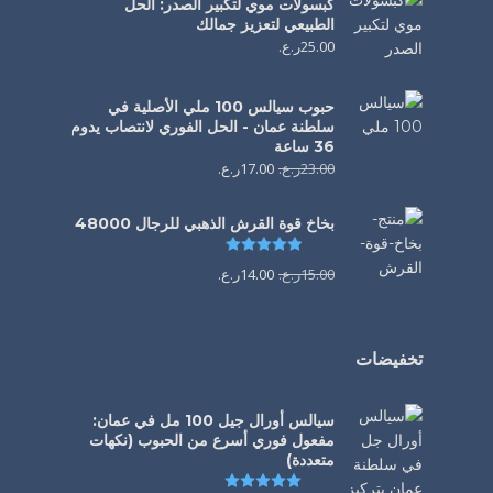
كبسولات موي لتكبير الصدر: الحل
الطبيعي لتعزيز جمالك
25.00
ر.ع.
حبوب سيالس 100 ملي الأصلية في
سلطنة عمان - الحل الفوري لانتصاب يدوم
36 ساعة
23.00
ر.ع.
17.00
ر.ع.
بخاخ قوة القرش الذهبي للرجال 48000
تم التقييم
4.88
من 5
15.00
ر.ع.
14.00
ر.ع.
تخفيضات
سيالس أورال جيل 100 مل في عمان:
مفعول فوري أسرع من الحبوب (نكهات
متعددة)
تم التقييم
5.00
من 5