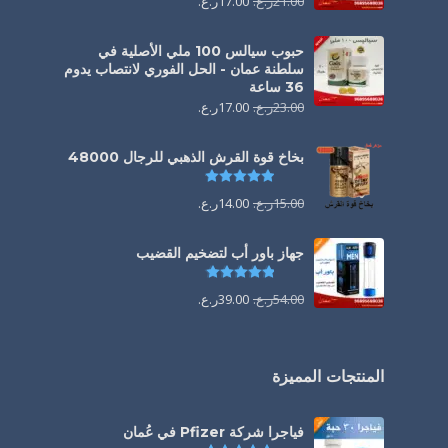
21.00
ر.ع.
17.00
ر.ع.
حبوب سيالس 100 ملي الأصلية في
سلطنة عمان - الحل الفوري لانتصاب يدوم
36 ساعة
23.00
ر.ع.
17.00
ر.ع.
بخاخ قوة القرش الذهبي للرجال 48000
تم التقييم
4.88
من 5
15.00
ر.ع.
14.00
ر.ع.
جهاز باور أب لتضخيم القضيب
تم التقييم
4.85
من 5
54.00
ر.ع.
39.00
ر.ع.
المنتجات المميزة
فياجرا شركة Pfizer في عُمان