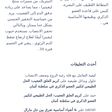
النيتريك، من مميزات منتج
المطاط اللطيف على البشرة،
ليفيتيرا ، مما يساعد على زيادة
تُلبس على قاعدة العضو
تدفق الدم إلى القضيب، يزيد
الذكري. وظيفتها الأساسية
من حساسية التحفيز الجنسي
هي…
بشكل جدا ممتاز، وبالتالي
تحفيز الانتصاب. تستخدم حبوب
ليفيترا أيضًا لعلاج ارتفاع ضغط
الدم الرئوي ، يبقي في الجسم
فترة 36…
أحدث التعليقات
كيفية التعامل مع قلة رغبة الزوج وضعف الانتصاب:
حلول وبدائل طبيعية
على
كريم العلق العجيب: الحل
الطبيعي لتكبير العضو الذكري في سلطنة عُمان
حمد
على
كريم العلق العجيب: الحل الطبيعي لتكبير
العضو الذكري في سلطنة عُمان
sablah
على
4 أشياء أساسية تفرق بين جل مارال