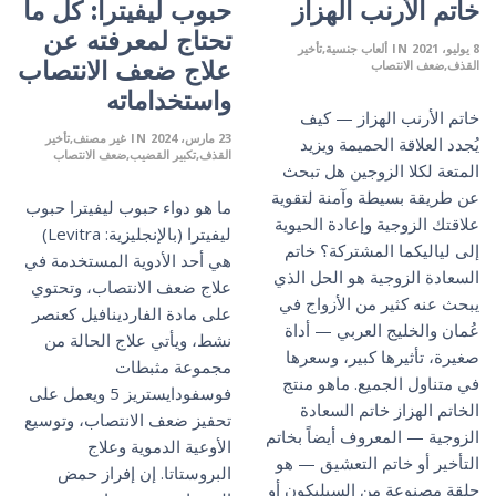
خاتم الأرنب الهزاز
حبوب ليفيترا: كل ما
تحتاج لمعرفته عن
8 يوليو، 2021
IN
ألعاب جنسية
تأخير
علاج ضعف الانتصاب
القذف
ضعف الانتصاب
واستخداماته
خاتم الأرنب الهزاز — كيف
23 مارس، 2024
IN
غير مصنف
تأخير
يُجدد العلاقة الحميمة ويزيد
القذف
تكبير القضيب
ضعف الانتصاب
المتعة لكلا الزوجين هل تبحث
عن طريقة بسيطة وآمنة لتقوية
ما هو دواء حبوب ليفيترا حبوب
علاقتك الزوجية وإعادة الحيوية
ليفيترا (بالإنجليزية: Levitra)
إلى لياليكما المشتركة؟ خاتم
هي أحد الأدوية المستخدمة في
السعادة الزوجية هو الحل الذي
علاج ضعف الانتصاب، وتحتوي
يبحث عنه كثير من الأزواج في
على مادة الفاردينافيل كعنصر
عُمان والخليج العربي — أداة
نشط، ويأتي علاج الحالة من
صغيرة، تأثيرها كبير، وسعرها
مجموعة مثبطات
في متناول الجميع. ماهو منتج
فوسفودايستريز 5 ويعمل على
الخاتم الهزاز خاتم السعادة
تحفيز ضعف الانتصاب، وتوسيع
الزوجية — المعروف أيضاً بخاتم
الأوعية الدموية وعلاج
التأخير أو خاتم التعشيق — هو
البروستاتا. إن إفراز حمض
حلقة مصنوعة من السيليكون أو