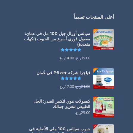
أعلى المنتجات تقييماً
سيالس أورال جيل 100 مل في عمان:
مفعول فوري أسرع من الحبوب (نكهات
متعددة)
تم التقييم
5.00
من 5
15.00
ر.ع.
14.00
ر.ع.
فياجرا شركة Pfizer في عُمان
تم التقييم
5.00
من 5
21.00
ر.ع.
17.00
ر.ع.
كبسولات موي لتكبير الصدر: الحل
الطبيعي لتعزيز جمالك
25.00
ر.ع.
حبوب سيالس 100 ملي الأصلية في