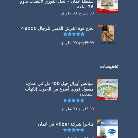
سلطنة عمان - الحل الفوري لانتصاب يدوم
36 ساعة
23.00
ر.ع.
17.00
ر.ع.
بخاخ قوة القرش الذهبي للرجال 48000
تم التقييم
4.88
من 5
15.00
ر.ع.
14.00
ر.ع.
تخفيضات
سيالس أورال جيل 100 مل في عمان:
مفعول فوري أسرع من الحبوب (نكهات
متعددة)
تم التقييم
5.00
من 5
15.00
ر.ع.
14.00
ر.ع.
فياجرا شركة Pfizer في عُمان
تم التقييم
5.00
من 5