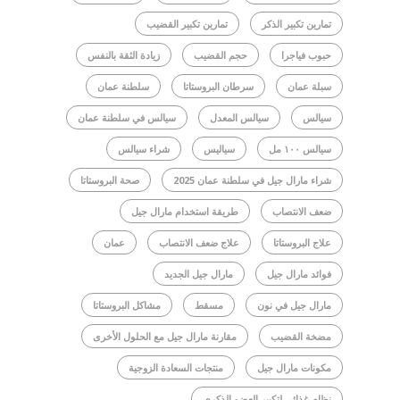
تمارين تكبير الذكر
تمارين تكبير القضيب
حبوب فياجرا
حجم القضيب
زيادة الثقة بالنفس
سبلة عمان
سرطان البروستاتا
سلطنة عمان
سيالس
سيالس المعدل
سيالس في سلطنة عمان
سيالس ١٠٠ مل
سياليس
شراء سيالس
شراء مارال جيل في سلطنة عمان 2025
صحة البروستاتا
ضعف الانتصاب
طريقة استخدام مارال جيل
علاج البروستاتا
علاج ضعف الانتصاب
عمان
فوائد مارال جيل
مارال جيل الجديد
مارال جيل في نون
مسقط
مشاكل البروستاتا
مضخة القضيب
مقارنة مارال جيل مع الحلول الأخرى
مكونات مارال جيل
منتجات السعادة الزوجية
نظام غذائي لتكبير العضو الذكري