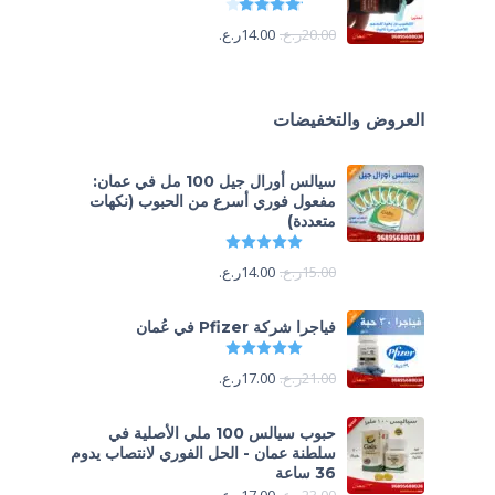
تم التقييم
4.13
من 5
20.00
ر.ع.
14.00
ر.ع.
العروض والتخفيضات
سيالس أورال جيل 100 مل في عمان:
مفعول فوري أسرع من الحبوب (نكهات
متعددة)
تم التقييم
5.00
من 5
15.00
ر.ع.
14.00
ر.ع.
فياجرا شركة Pfizer في عُمان
تم التقييم
5.00
من 5
21.00
ر.ع.
17.00
ر.ع.
حبوب سيالس 100 ملي الأصلية في
سلطنة عمان - الحل الفوري لانتصاب يدوم
36 ساعة