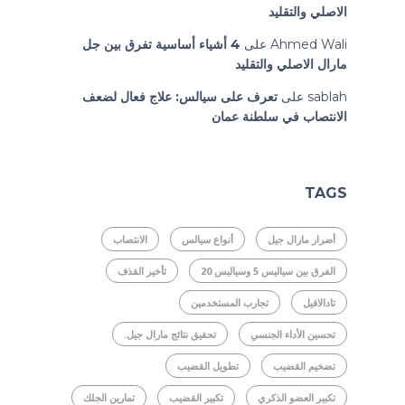
الاصلي والتقليد
Ahmed Wali
على
4 أشياء أساسية تفرق بين جل
مارال الاصلي والتقليد
sablah
على
تعرف على سيالس: علاج فعال لضعف
الانتصاب في سلطنة عمان
TAGS
أضرار مارال جيل
أنواع سيالس
الانتصاب
الفرق بين سياليس 5 وسياليس 20
تأخير القذف
تادالافيل
تجارب المستخدمين
تحسين الأداء الجنسي
تحقيق نتائج مارال جيل.
تضخيم القضيب
تطويل القضيب
تكبير العضو الذكري
تكبير القضيب
تمارين الجلك