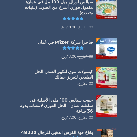
سيالس أورال جيل 100 مل في عمان:
مفعول فوري أسرع من الحبوب (نكهات
متعددة)
تم التقييم
5.00
من 5
15.00
ر.ع.
14.00
ر.ع.
فياجرا شركة Pfizer في عُمان
تم التقييم
5.00
من 5
21.00
ر.ع.
17.00
ر.ع.
كبسولات موي لتكبير الصدر: الحل
الطبيعي لتعزيز جمالك
25.00
ر.ع.
حبوب سيالس 100 ملي الأصلية في
سلطنة عمان - الحل الفوري لانتصاب يدوم
36 ساعة
23.00
ر.ع.
17.00
ر.ع.
بخاخ قوة القرش الذهبي للرجال 48000