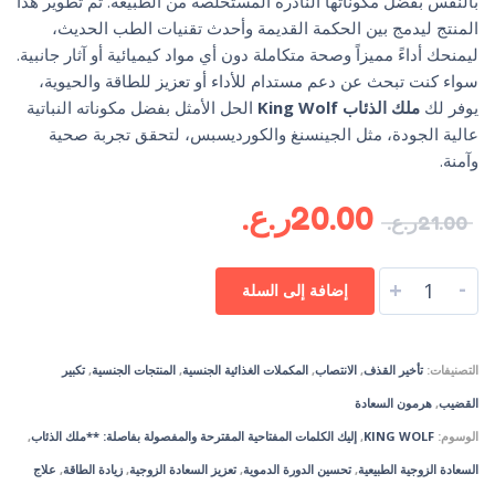
بالنفس بفضل مكوناتها النادرة المستخلصة من الطبيعة. تم تطوير هذا
المنتج ليدمج بين الحكمة القديمة وأحدث تقنيات الطب الحديث،
ليمنحك أداءً مميزاً وصحة متكاملة دون أي مواد كيميائية أو آثار جانبية.
سواء كنت تبحث عن دعم مستدام للأداء أو تعزيز للطاقة والحيوية،
يوفر لك
ملك الذئاب King Wolf
الحل الأمثل بفضل مكوناته النباتية
عالية الجودة، مثل الجينسنغ والكورديسبس، لتحقق تجربة صحية
وآمنة.
20.00
ر.ع.
21.00
ر.ع.
-
+
إضافة إلى السلة
التصنيفات:
تأخير القذف
,
الانتصاب
,
المكملات الغذائية الجنسية
,
المنتجات الجنسية
,
تكبير
القضيب
,
هرمون السعادة
الوسوم:
KING WOLF
,
إليك الكلمات المفتاحية المقترحة والمفصولة بفاصلة: **ملك الذئاب
,
السعادة الزوجية الطبيعية
,
تحسين الدورة الدموية
,
تعزيز السعادة الزوجية
,
زيادة الطاقة
,
علاج