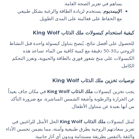
يساهم في تعزيز الصحة العامة.
الإبيمديوم
: يستخدم لزيادة الطاقة والرغبة بشكل طبيعي
مع الحفاظ على فعاليته على المدى الطويل.
كيفية استخدام كبسولات ملك الذئاب King Wolf
للحصول على أفضل نتائج، يُنصح بتناول كبسولة واحدة قبل النشاط
الزوجي بـ30-50 دقيقة مع كمية كافية من الماء. تساعد هذه
الكبسولات على منح شعور فوري بالطاقة والحيوية، وتعزز التحكم
الكامل.
توصيات تخزين ملك الذئاب King Wolf
يجب تخزين كبسولات
ملك الذئاب King Wolf
في مكان جاف بعيداً
عن الحرارة والرطوبة وأشعة الشمس المباشرة، مع ضرورة التأكد
من أنها بعيدة عن متناول الأطفال.
تُمثل كبسولات
ملك الذئاب King Wolf
الحل الأمثل للراغبين في
تعزيز سعادتهم الزوجية بطرق طبيعية وآمنة، مما يضمن تحسين الأداء
والثقة بالنفس بطريقة مستدامة وبدون أي آثار جانبية.