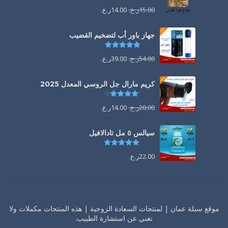
15.00
ر.ع.
14.00
ر.ع.
جهاز باور أب لتضخيم القضيب
تم التقييم
4.85
من 5
54.00
ر.ع.
39.00
ر.ع.
كريم مارال جل الروسي المعدل 2025
تم التقييم
4.13
من 5
20.00
ر.ع.
14.00
ر.ع.
سيالس ٥ مل تادالافيل
تم التقييم
5.00
من 5
22.00
ر.ع.
موقع سبلة عمان | لمنتجات السعادة الزوجية | هذه المنتجات مكملات ولا
تغني عن استشارة الطبيب.