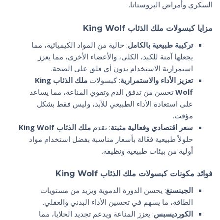
السكري وأمراض البروستاتا.
مزايا كبسولات ملك الذئاب King Wolf
تركيبة طبيعية بالكامل
: خالية من المواد الكيميائية، مما
يجعلها آمنة للكبد، الكلى، والأعضاء الأخرى، مما يعزز
استمرارية الاستخدام بدون أي قلق على الصحة.
تعزيز الأداء والاستمرارية
: كبسولات
ملك الذئاب King
Wolf
تحسن من تدفق الدم وتقوي المناعة، مما يساعد
على استعادة الأداء الطبيعي للأبد، وليس فقط بشكل
مؤقت.
سعر اقتصادي وفعالية مثبتة
: تقدم
ملك الذئاب King Wolf
حلولاً طبيعية فعّالة بأسعار مناسبة بفضل استخدام مواد
أولية من بيئات طبيعية ونظيفة.
فوائد مكونات كبسولات ملك الذئاب King Wolf
الجينسنغ
: يحسن الدورة الدموية ويزيد من مستويات
الطاقة، ما يسهم في تحسين الأداء البدني والعقلي.
الكورديسبس
: يعزز المناعة ويدعم تجديد الخلايا، مما