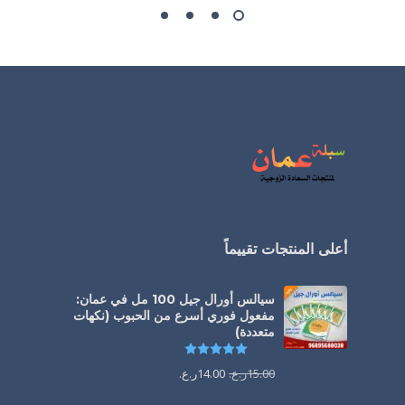
أعلى المنتجات تقييماً
سيالس أورال جيل 100 مل في عمان:
مفعول فوري أسرع من الحبوب (نكهات
متعددة)
تم التقييم
5.00
من 5
15.00
ر.ع.
14.00
ر.ع.