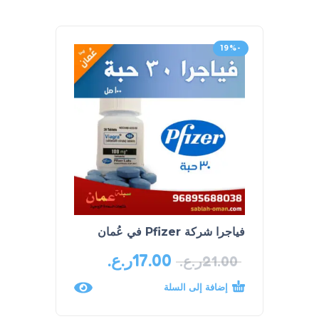
-19%
فياجرا شركة Pfizer في عُمان
كريم البروستاتا
17.00
ر.ع.
13.00
21.00
ر.ع.
إضافة إلى السلة
إضافة