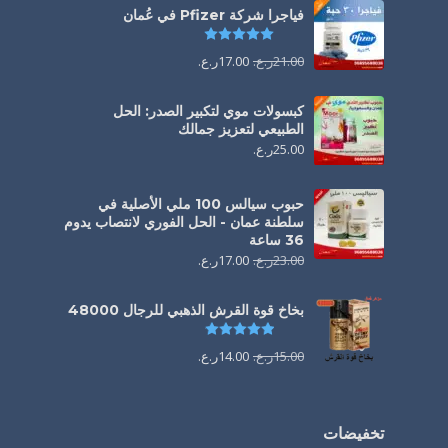
فياجرا شركة Pfizer في عُمان
تم التقييم
5.00
من 5
21.00
ر.ع.
17.00
ر.ع.
كبسولات موي لتكبير الصدر: الحل
الطبيعي لتعزيز جمالك
25.00
ر.ع.
حبوب سيالس 100 ملي الأصلية في
سلطنة عمان - الحل الفوري لانتصاب يدوم
36 ساعة
23.00
ر.ع.
17.00
ر.ع.
بخاخ قوة القرش الذهبي للرجال 48000
تم التقييم
4.88
من 5
15.00
ر.ع.
14.00
ر.ع.
تخفيضات