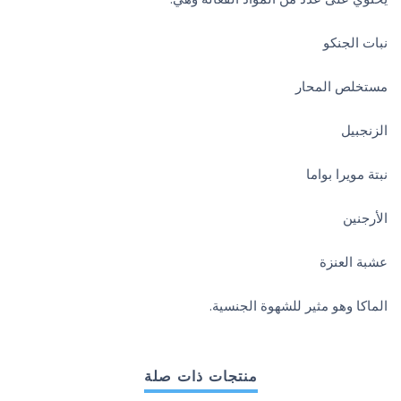
نبات الجنكو
مستخلص المحار
الزنجبيل
نبتة مويرا بواما
الأرجنين
عشبة العنزة
الماكا وهو مثير للشهوة الجنسية.
منتجات ذات صلة