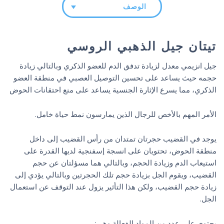
الوصف
تيتان جيل الذهبي الروسي
جيل انزيمي معدل لزيادة تدفق الدم للعضو الذكري وبالتالي زيادة
حجمه حيث يساعد على تحسين التوصيل العصبي في منطقة العضو
الذكري، مما يسرع الإثارة الجنسية يساعد على منع احتقانات الحوض
الأمر المهم بالأخص للرجال الذين يمارسون نمط حياة خامل.
يوجد في القضيب حجرتان تمتدان من رأس القضيب إلى داخل
منطقة الحوض، تحتويان على انسجة إسفنجية لديها القدرة على
استيعاب الدم وزيادة الحجم، وبالتالي هما مسؤلتان عن حجم
القضيب، ويقوم الجل بزيادة حجم تلك الحجرتين وبالتالي يؤدي إلى
زيادة حجم القضيب، ولكن هذا التأثير يزول عند التوقف عن استعمال
الجل.
يحتوي على عدد من المواد الفعالة وهي: