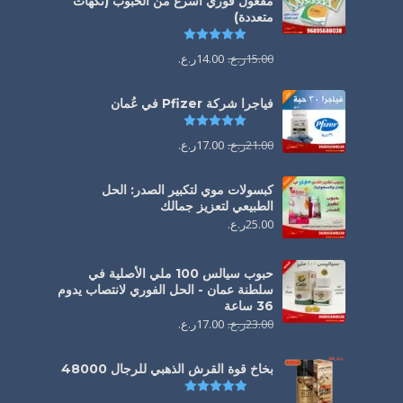
مفعول فوري أسرع من الحبوب (نكهات
متعددة)
تم التقييم
5.00
من 5
15.00
ر.ع.
14.00
ر.ع.
فياجرا شركة Pfizer في عُمان
تم التقييم
5.00
من 5
21.00
ر.ع.
17.00
ر.ع.
كبسولات موي لتكبير الصدر: الحل
الطبيعي لتعزيز جمالك
25.00
ر.ع.
حبوب سيالس 100 ملي الأصلية في
سلطنة عمان - الحل الفوري لانتصاب يدوم
36 ساعة
23.00
ر.ع.
17.00
ر.ع.
بخاخ قوة القرش الذهبي للرجال 48000
تم التقييم
4.88
من 5