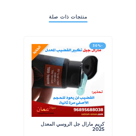
منتجات ذات صلة
-13%
-30%
كريم مارال جل الروسي المعدل
كاماجرا أو
2025