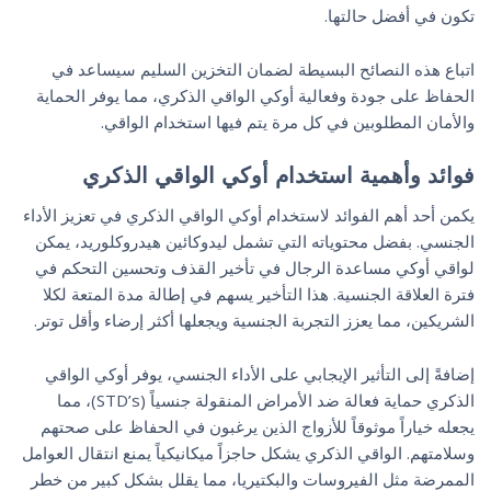
تكون في أفضل حالتها.
اتباع هذه النصائح البسيطة لضمان التخزين السليم سيساعد في
الحفاظ على جودة وفعالية أوكي الواقي الذكري، مما يوفر الحماية
والأمان المطلوبين في كل مرة يتم فيها استخدام الواقي.
فوائد وأهمية استخدام أوكي الواقي الذكري
يكمن أحد أهم الفوائد لاستخدام أوكي الواقي الذكري في تعزيز الأداء
الجنسي. بفضل محتوياته التي تشمل ليدوكائين هيدروكلوريد، يمكن
لواقي أوكي مساعدة الرجال في تأخير القذف وتحسين التحكم في
فترة العلاقة الجنسية. هذا التأخير يسهم في إطالة مدة المتعة لكلا
الشريكين، مما يعزز التجربة الجنسية ويجعلها أكثر إرضاء وأقل توتر.
إضافةً إلى التأثير الإيجابي على الأداء الجنسي، يوفر أوكي الواقي
الذكري حماية فعالة ضد الأمراض المنقولة جنسياً (STD’s)، مما
يجعله خياراً موثوقاً للأزواج الذين يرغبون في الحفاظ على صحتهم
وسلامتهم. الواقي الذكري يشكل حاجزاً ميكانيكياً يمنع انتقال العوامل
الممرضة مثل الفيروسات والبكتيريا، مما يقلل بشكل كبير من خطر