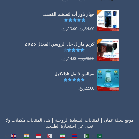
جهاز باور أب لتضخيم القضيب
تم التقييم
4.85
من 5
54.00
ر.ع.
39.00
ر.ع.
كريم مارال جل الروسي المعدل 2025
تم التقييم
4.13
من 5
20.00
ر.ع.
14.00
ر.ع.
سيالس ٥ مل تادالافيل
تم التقييم
5.00
من 5
22.00
ر.ع.
موقع سبلة عمان | لمنتجات السعادة الزوجية | هذه المنتجات مكملات ولا
تغني عن استشارة الطبيب.
AR
EN
HI
ID
NE
FA
TH
UR