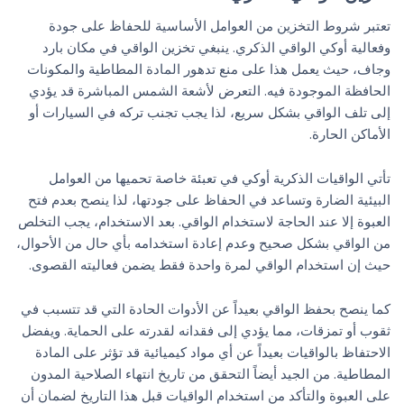
تعتبر شروط التخزين من العوامل الأساسية للحفاظ على جودة
وفعالية أوكي الواقي الذكري. ينبغي تخزين الواقي في مكان بارد
وجاف، حيث يعمل هذا على منع تدهور المادة المطاطية والمكونات
الحافظة الموجودة فيه. التعرض لأشعة الشمس المباشرة قد يؤدي
إلى تلف الواقي بشكل سريع، لذا يجب تجنب تركه في السيارات أو
الأماكن الحارة.
تأتي الواقيات الذكرية أوكي في تعبئة خاصة تحميها من العوامل
البيئية الضارة وتساعد في الحفاظ على جودتها، لذا ينصح بعدم فتح
العبوة إلا عند الحاجة لاستخدام الواقي. بعد الاستخدام، يجب التخلص
من الواقي بشكل صحيح وعدم إعادة استخدامه بأي حال من الأحوال،
حيث إن استخدام الواقي لمرة واحدة فقط يضمن فعاليته القصوى.
كما ينصح بحفظ الواقي بعيداً عن الأدوات الحادة التي قد تتسبب في
ثقوب أو تمزقات، مما يؤدي إلى فقدانه لقدرته على الحماية. ويفضل
الاحتفاظ بالواقيات بعيداً عن أي مواد كيميائية قد تؤثر على المادة
المطاطية. من الجيد أيضاً التحقق من تاريخ انتهاء الصلاحية المدون
على العبوة والتأكد من استخدام الواقيات قبل هذا التاريخ لضمان أن