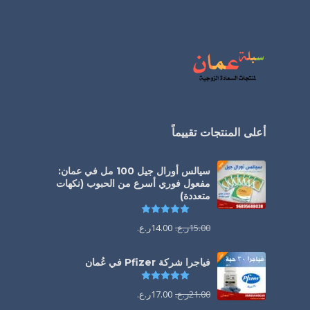
أعلى المنتجات تقييماً
سيالس أورال جيل 100 مل في عمان:
مفعول فوري أسرع من الحبوب (نكهات
متعددة)
تم التقييم
5.00
من 5
15.00
ر.ع.
14.00
ر.ع.
فياجرا شركة Pfizer في عُمان
تم التقييم
5.00
من 5
21.00
ر.ع.
17.00
ر.ع.