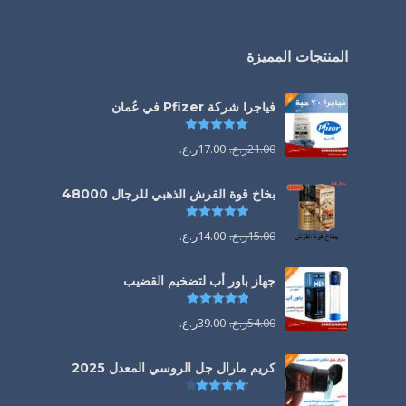
المنتجات المميزة
فياجرا شركة Pfizer في عُمان
تم التقييم
5.00
من 5
21.00
ر.ع.
17.00
ر.ع.
بخاخ قوة القرش الذهبي للرجال 48000
تم التقييم
4.88
من 5
15.00
ر.ع.
14.00
ر.ع.
جهاز باور أب لتضخيم القضيب
تم التقييم
4.85
من 5
54.00
ر.ع.
39.00
ر.ع.
كريم مارال جل الروسي المعدل 2025
تم التقييم
4.13
من 5