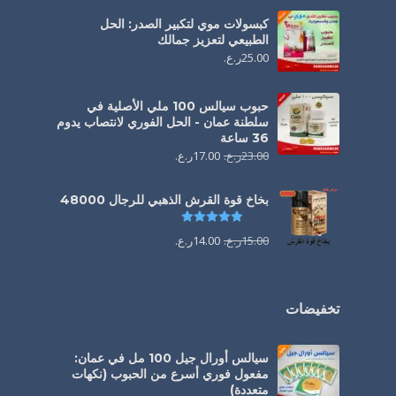
كبسولات موي لتكبير الصدر: الحل
الطبيعي لتعزيز جمالك
25.00
ر.ع.
حبوب سيالس 100 ملي الأصلية في
سلطنة عمان - الحل الفوري لانتصاب يدوم
36 ساعة
23.00
ر.ع.
17.00
ر.ع.
بخاخ قوة القرش الذهبي للرجال 48000
تم التقييم
4.88
من 5
15.00
ر.ع.
14.00
ر.ع.
تخفيضات
سيالس أورال جيل 100 مل في عمان:
مفعول فوري أسرع من الحبوب (نكهات
متعددة)