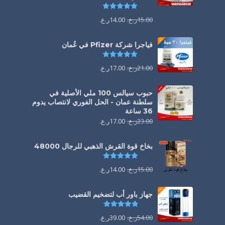
تم التقييم
5.00
من 5
15.00
ر.ع.
14.00
ر.ع.
فياجرا شركة Pfizer في عُمان
تم التقييم
5.00
من 5
21.00
ر.ع.
17.00
ر.ع.
حبوب سيالس 100 ملي الأصلية في
سلطنة عمان - الحل الفوري لانتصاب يدوم
36 ساعة
23.00
ر.ع.
17.00
ر.ع.
بخاخ قوة القرش الذهبي للرجال 48000
تم التقييم
4.88
من 5
15.00
ر.ع.
14.00
ر.ع.
جهاز باور أب لتضخيم القضيب
تم التقييم
4.85
من 5
54.00
ر.ع.
39.00
ر.ع.