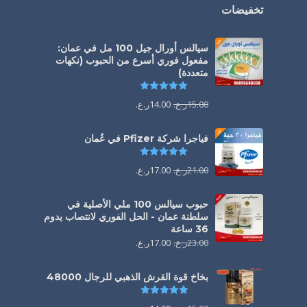
تخفيضات
سيالس أورال جيل 100 مل في عمان:
مفعول فوري أسرع من الحبوب (نكهات
متعددة)
تم التقييم
5.00
من 5
15.00
ر.ع.
14.00
ر.ع.
فياجرا شركة Pfizer في عُمان
تم التقييم
5.00
من 5
21.00
ر.ع.
17.00
ر.ع.
حبوب سيالس 100 ملي الأصلية في
سلطنة عمان - الحل الفوري لانتصاب يدوم
36 ساعة
23.00
ر.ع.
17.00
ر.ع.
بخاخ قوة القرش الذهبي للرجال 48000
تم التقييم
4.88
من 5