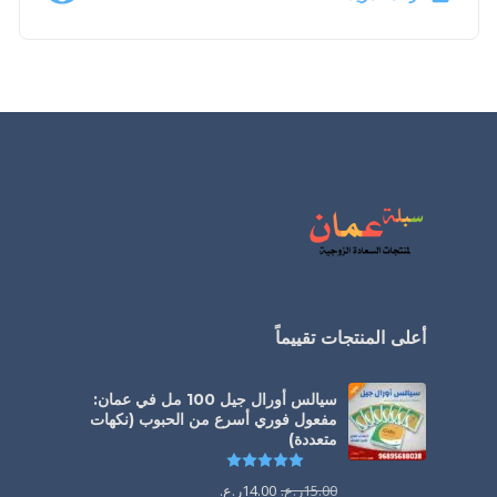
أعلى المنتجات تقييماً
سيالس أورال جيل 100 مل في عمان:
مفعول فوري أسرع من الحبوب (نكهات
متعددة)
تم التقييم
5.00
من 5
15.00
ر.ع.
14.00
ر.ع.