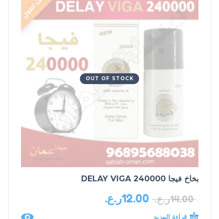
OUT OF STOCK
بخاخ فيجا DELAY VIGA 240000
12.00
ر.ع.
14.00
ر.ع.
قراءة المزيد