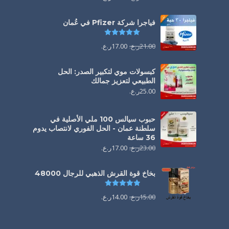
فياجرا شركة Pfizer في عُمان
تم التقييم
5.00
من 5
21.00
ر.ع.
17.00
ر.ع.
كبسولات موي لتكبير الصدر: الحل
الطبيعي لتعزيز جمالك
25.00
ر.ع.
حبوب سيالس 100 ملي الأصلية في
سلطنة عمان - الحل الفوري لانتصاب يدوم
36 ساعة
23.00
ر.ع.
17.00
ر.ع.
بخاخ قوة القرش الذهبي للرجال 48000
تم التقييم
4.88
من 5
15.00
ر.ع.
14.00
ر.ع.