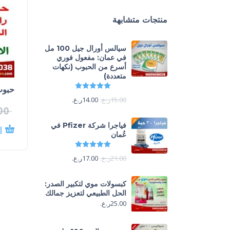
منتجات متشابهة
سيالس أورال جيل 100 مل
في عمان: مفعول فوري
أسرع من الحبوب (نكهات
متعددة)
تم التقييم
5.00
من 5
حبوب
15.00
ر.ع.
14.00
ر.ع.
00
فياجرا شركة Pfizer في
إ
عُمان
تم التقييم
5.00
من 5
21.00
ر.ع.
17.00
ر.ع.
كبسولات موي لتكبير الصدر:
الحل الطبيعي لتعزيز جمالك
25.00
ر.ع.