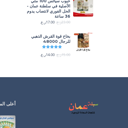
حبوب سيالس 100 ملي
الأصلية في سلطنة عمان -
الحل الفوري لانتصاب يدوم
36 ساعة
23.00
ر.ع.
17.00
ر.ع.
بخاخ قوة القرش الذهبي
للرجال 48000
تم التقييم
4.88
من 5
15.00
ر.ع.
14.00
ر.ع.
أعلى المن