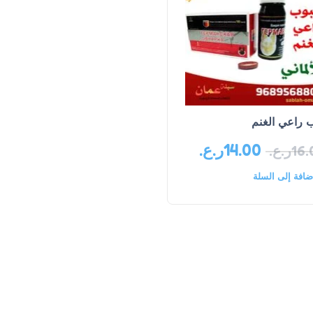
 راعي الغنم
14.00
ر.ع.
16.
ر.ع.
ضافة إلى السلة