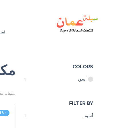
العن
مكم
COLORS
أسود
1
منتجات تح
FILTER BY
-13%
أسود
1