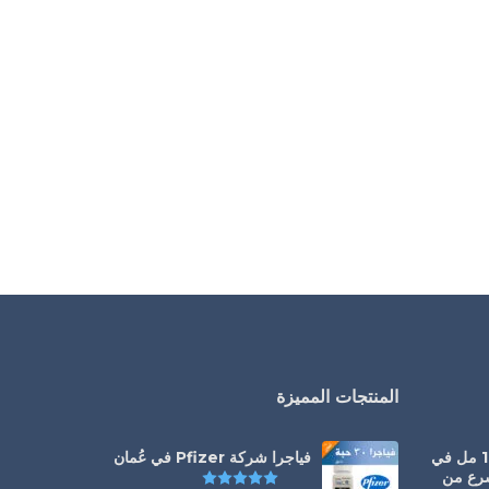
المنتجات المميزة
سيالس أورال جيل 100 مل في
فياجرا شركة Pfizer في عُمان
سرع من
تم التقييم
5.00
من 5