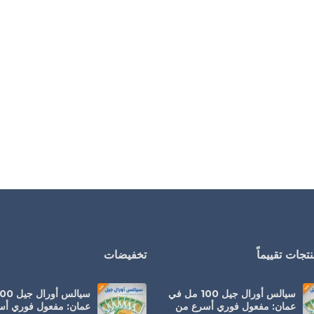
تجات تقييماً
تخفيضات
سيالس أورال جيل 100 مل في
عمان: مفعول فوري أسرع من
عمان: مفعول فوري أ