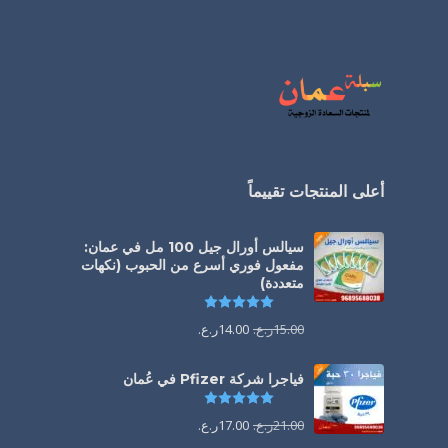
أعلى المنتجات تقييماً
سيالس أورال جيل 100 مل في عمان:
مفعول فوري أسرع من الحبوب (نكهات
متعددة)
تم التقييم
5.00
من 5
15.00
ر.ع.
14.00
ر.ع.
فياجرا شركة Pfizer في عُمان
تم التقييم
5.00
من 5
21.00
ر.ع.
17.00
ر.ع.