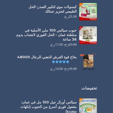
كبسولات موي لتكبير الصدر: الحل
الطبيعي لتعزيز جمالك
25.00
ر.ع.
حبوب سيالس 100 ملي الأصلية في
سلطنة عمان - الحل الفوري لانتصاب يدوم
36 ساعة
23.00
ر.ع.
17.00
ر.ع.
بخاخ قوة القرش الذهبي للرجال 48000
تم التقييم
4.88
من 5
15.00
ر.ع.
14.00
ر.ع.
تخفيضات
سيالس أورال جيل 100 مل في عمان:
مفعول فوري أسرع من الحبوب (نكهات
متعددة)