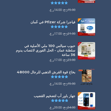
تم التقييم
5.00
من 5
15.00
ر.ع.
14.00
ر.ع.
فياجرا شركة Pfizer في عُمان
تم التقييم
5.00
من 5
21.00
ر.ع.
17.00
ر.ع.
حبوب سيالس 100 ملي الأصلية في
سلطنة عمان - الحل الفوري لانتصاب يدوم
36 ساعة
23.00
ر.ع.
17.00
ر.ع.
بخاخ قوة القرش الذهبي للرجال 48000
تم التقييم
4.88
من 5
15.00
ر.ع.
14.00
ر.ع.
جهاز باور أب لتضخيم القضيب
تم التقييم
4.85
من 5
54.00
ر.ع.
39.00
ر.ع.