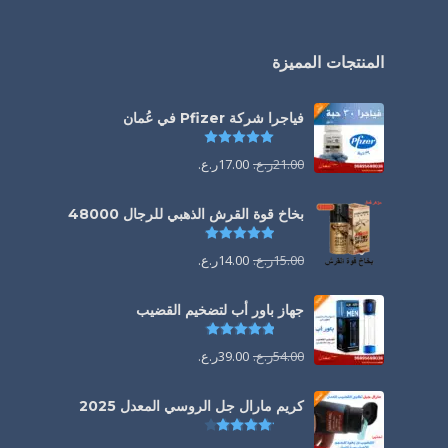
المنتجات المميزة
فياجرا شركة Pfizer في عُمان
تم التقييم
5.00
من 5
21.00
ر.ع.
17.00
ر.ع.
بخاخ قوة القرش الذهبي للرجال 48000
تم التقييم
4.88
من 5
15.00
ر.ع.
14.00
ر.ع.
جهاز باور أب لتضخيم القضيب
تم التقييم
4.85
من 5
54.00
ر.ع.
39.00
ر.ع.
كريم مارال جل الروسي المعدل 2025
تم التقييم
4.13
من 5