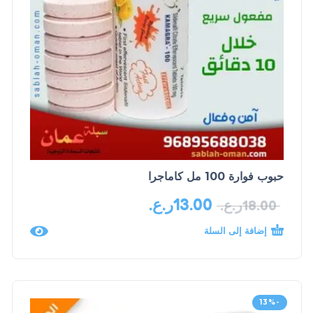
حبوب فوارة 100 مل كاماجرا
13.00
ر.ع.
18.00
ر.ع.
إضافة إلى السلة
-13%