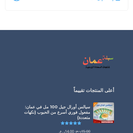
أعلى المنتجات تقييماً
سيالس أورال جيل 100 مل في عمان:
مفعول فوري أسرع من الحبوب (نكهات
متعددة)
تم التقييم
5.00
من 5
15.00
ر.ع.
14.00
ر.ع.