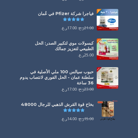
فياجرا شركة Pfizer في عُمان
تم التقييم
5.00
من 5
21.00
ر.ع.
17.00
ر.ع.
كبسولات موي لتكبير الصدر: الحل
الطبيعي لتعزيز جمالك
25.00
ر.ع.
حبوب سيالس 100 ملي الأصلية في
سلطنة عمان - الحل الفوري لانتصاب يدوم
36 ساعة
23.00
ر.ع.
17.00
ر.ع.
بخاخ قوة القرش الذهبي للرجال 48000
تم التقييم
4.88
من 5
15.00
ر.ع.
14.00
ر.ع.