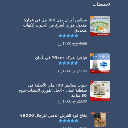
تخفيضات
سيالس أورال جيل 100 مل في عمان:
مفعول فوري أسرع من الحبوب (نكهات
متعددة)
تم التقييم
5.00
من 5
15.00
ر.ع.
14.00
ر.ع.
فياجرا شركة Pfizer في عُمان
تم التقييم
5.00
من 5
21.00
ر.ع.
17.00
ر.ع.
حبوب سيالس 100 ملي الأصلية في
سلطنة عمان - الحل الفوري لانتصاب يدوم
36 ساعة
23.00
ر.ع.
17.00
ر.ع.
بخاخ قوة القرش الذهبي للرجال 48000
تم التقييم
4.88
من 5