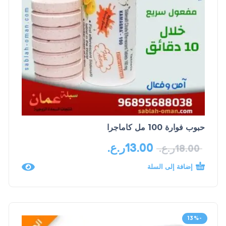
حبوب فوارة 100 مل كاماجرا
13.00
ر.ع.
18.00
ر.ع.
إضافة إلى السلة
-13%