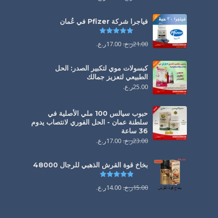
فياجرا شركة Pfizer في عُمان
تم التقييم
5.00
من 5
21.00
ر.ع.
17.00
ر.ع.
كبسولات موي لتكبير الصدر: الحل
الطبيعي لتعزيز جمالك
25.00
ر.ع.
حبوب سيالس 100 ملي الأصلية في
سلطنة عمان - الحل الفوري لانتصاب يدوم
36 ساعة
23.00
ر.ع.
17.00
ر.ع.
بخاخ قوة القرش الذهبي للرجال 48000
تم التقييم
4.88
من 5
15.00
ر.ع.
14.00
ر.ع.