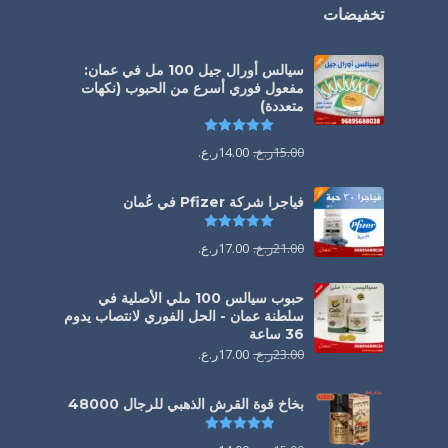
تخفيضات
سيالس أورال جيل 100 مل في عمان:
مفعول فوري أسرع من الحبوب (نكهات
متعددة)
تم التقييم
5.00
من 5
15.00
ر.ع.
14.00
ر.ع.
فياجرا شركة Pfizer في عُمان
تم التقييم
5.00
من 5
21.00
ر.ع.
17.00
ر.ع.
حبوب سيالس 100 ملي الأصلية في
سلطنة عمان - الحل الفوري لانتصاب يدوم
36 ساعة
23.00
ر.ع.
17.00
ر.ع.
بخاخ قوة القرش الذهبي للرجال 48000
تم التقييم
4.88
من 5