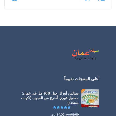
أعلى المنتجات تقييماً
سيالس أورال جيل 100 مل في عمان:
مفعول فوري أسرع من الحبوب (نكهات
متعددة)
تم التقييم
5.00
من 5
15.00
ر.ع.
14.00
ر.ع.