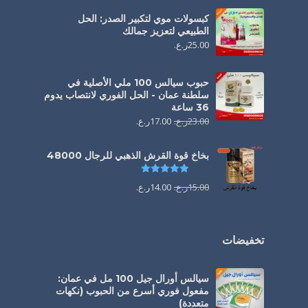
كبسولات موي لتكبير الصدر: الحل
الطبيعي لتعزيز جمالك
25.00
ر.ع.
حبوب سيالس 100 ملي الأصلية في
سلطنة عمان - الحل الفوري لانتصاب يدوم
36 ساعة
23.00
ر.ع.
17.00
ر.ع.
بخاخ قوة القرش الذهبي للرجال 48000
تم التقييم
4.88
من 5
15.00
ر.ع.
14.00
ر.ع.
تخفيضات
سيالس أورال جيل 100 مل في عمان:
مفعول فوري أسرع من الحبوب (نكهات
متعددة)