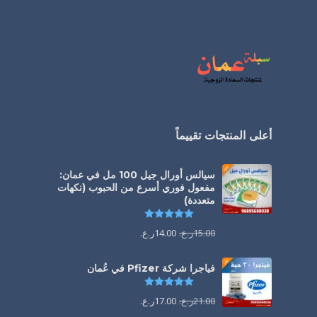
أعلى المنتجات تقييماً
سيالس أورال جيل 100 مل في عمان:
مفعول فوري أسرع من الحبوب (نكهات
متعددة)
تم التقييم
5.00
من 5
15.00
ر.ع.
14.00
ر.ع.
فياجرا شركة Pfizer في عُمان
تم التقييم
5.00
من 5
21.00
ر.ع.
17.00
ر.ع.