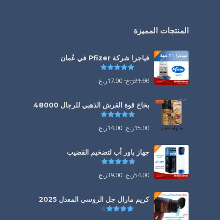
المنتجات المميزة
فياجرا شركة Pfizer في عُمان
تم التقييم
5.00
من 5
21.00
ر.ع.
17.00
ر.ع.
بخاخ قوة القرش الذهبي للرجال 48000
تم التقييم
4.88
من 5
15.00
ر.ع.
14.00
ر.ع.
جهاز باور أب لتضخيم القضيب
تم التقييم
4.85
من 5
54.00
ر.ع.
39.00
ر.ع.
كريم مارال جل الروسي المعدل 2025
تم التقييم
4.13
من 5