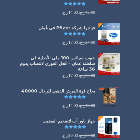
تم التقييم
5.00
من 5
15.00
ر.ع.
14.00
ر.ع.
فياجرا شركة Pfizer في عُمان
تم التقييم
5.00
من 5
21.00
ر.ع.
17.00
ر.ع.
حبوب سيالس 100 ملي الأصلية في
سلطنة عمان - الحل الفوري لانتصاب يدوم
36 ساعة
23.00
ر.ع.
17.00
ر.ع.
بخاخ قوة القرش الذهبي للرجال 48000
تم التقييم
4.88
من 5
15.00
ر.ع.
14.00
ر.ع.
جهاز باور أب لتضخيم القضيب
تم التقييم
4.85
من 5
54.00
ر.ع.
39.00
ر.ع.