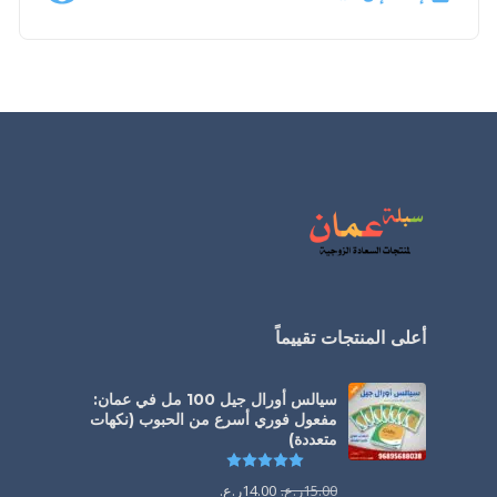
أعلى المنتجات تقييماً
سيالس أورال جيل 100 مل في عمان:
مفعول فوري أسرع من الحبوب (نكهات
متعددة)
تم التقييم
5.00
من 5
15.00
ر.ع.
14.00
ر.ع.