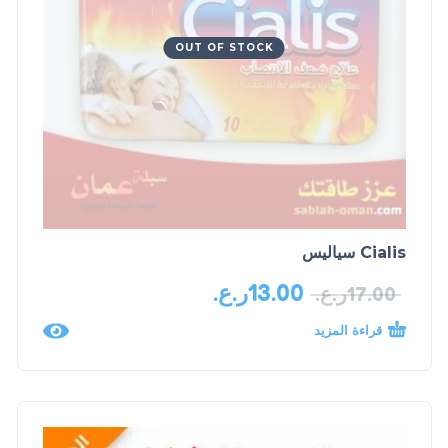
OUT OF STOCK
Cialis سياليس
13.00
ر.ع.
17.00
ر.ع.
قراءة المزيد