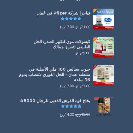
فياجرا شركة Pfizer في عُمان
تم التقييم
5.00
من 5
21.00
ر.ع.
17.00
ر.ع.
كبسولات موي لتكبير الصدر: الحل
الطبيعي لتعزيز جمالك
25.00
ر.ع.
حبوب سيالس 100 ملي الأصلية في
سلطنة عمان - الحل الفوري لانتصاب يدوم
36 ساعة
23.00
ر.ع.
17.00
ر.ع.
بخاخ قوة القرش الذهبي للرجال 48000
تم التقييم
4.88
من 5
15.00
ر.ع.
14.00
ر.ع.