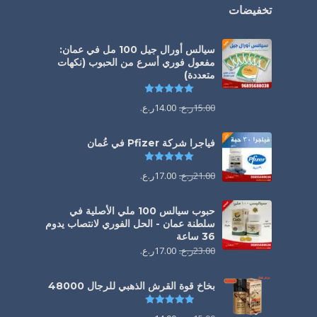
تخفيضات
سيالس أورال جيل 100 مل في عمان:
مفعول فوري أسرع من الحبوب (نكهات
متعددة)
تم التقييم
5.00
من 5
15.00
ر.ع.
14.00
ر.ع.
فياجرا شركة Pfizer في عُمان
تم التقييم
5.00
من 5
21.00
ر.ع.
17.00
ر.ع.
حبوب سيالس 100 ملي الأصلية في
سلطنة عمان - الحل الفوري لانتصاب يدوم
36 ساعة
23.00
ر.ع.
17.00
ر.ع.
بخاخ قوة القرش الذهبي للرجال 48000
تم التقييم
4.88
من 5