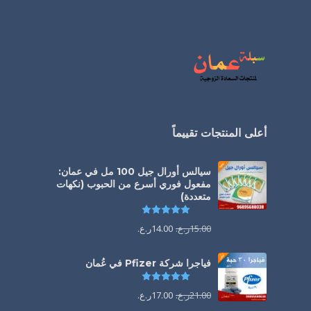
أعلى المنتجات تقييماً
سيالس أورال جيل 100 مل في عمان:
مفعول فوري أسرع من الحبوب (نكهات
متعددة)
تم التقييم
5.00
من 5
15.00
ر.ع.
14.00
ر.ع.
فياجرا شركة Pfizer في عُمان
تم التقييم
5.00
من 5
21.00
ر.ع.
17.00
ر.ع.