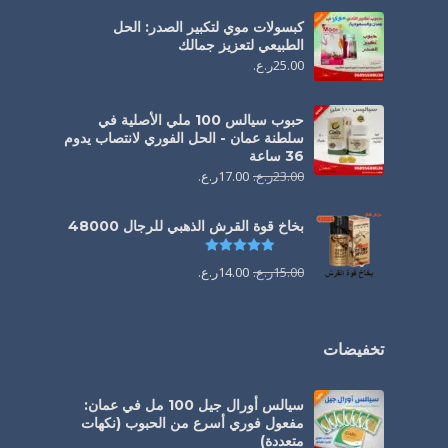
كبسولات موي لتكبير الصدر: الحل
الطبيعي لتعزيز جمالك
25.00
ر.ع.
حبوب سيالس 100 ملي الأصلية في
سلطنة عمان - الحل الفوري لانتصاب يدوم
36 ساعة
23.00
ر.ع.
17.00
ر.ع.
بخاخ قوة القرش الذهبي للرجال 48000
تم التقييم
4.88
من 5
15.00
ر.ع.
14.00
ر.ع.
تخفيضات
سيالس أورال جيل 100 مل في عمان:
مفعول فوري أسرع من الحبوب (نكهات
متعددة)