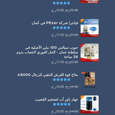
تم التقييم
5.00
من 5
15.00
ر.ع.
14.00
ر.ع.
فياجرا شركة Pfizer في عُمان
تم التقييم
5.00
من 5
21.00
ر.ع.
17.00
ر.ع.
حبوب سيالس 100 ملي الأصلية في
سلطنة عمان - الحل الفوري لانتصاب يدوم
36 ساعة
23.00
ر.ع.
17.00
ر.ع.
بخاخ قوة القرش الذهبي للرجال 48000
تم التقييم
4.88
من 5
15.00
ر.ع.
14.00
ر.ع.
جهاز باور أب لتضخيم القضيب
تم التقييم
4.85
من 5
54.00
ر.ع.
39.00
ر.ع.