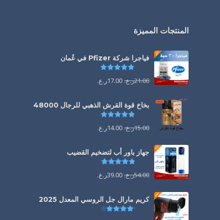
المنتجات المميزة
فياجرا شركة Pfizer في عُمان
تم التقييم
5.00
من 5
21.00
ر.ع.
17.00
ر.ع.
بخاخ قوة القرش الذهبي للرجال 48000
تم التقييم
4.88
من 5
15.00
ر.ع.
14.00
ر.ع.
جهاز باور أب لتضخيم القضيب
تم التقييم
4.85
من 5
54.00
ر.ع.
39.00
ر.ع.
كريم مارال جل الروسي المعدل 2025
تم التقييم
4.13
من 5