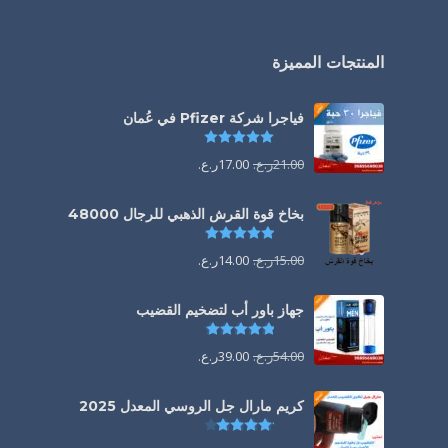
المنتجات المميزة
فياجرا شركة Pfizer في عُمان
تم التقييم
5.00
من 5
21.00
ر.ع.
17.00
ر.ع.
بخاخ قوة القرش الذهبي للرجال 48000
تم التقييم
4.88
من 5
15.00
ر.ع.
14.00
ر.ع.
جهاز باور أب لتضخيم القضيب
تم التقييم
4.85
من 5
54.00
ر.ع.
39.00
ر.ع.
كريم مارال جل الروسي المعدل 2025
تم التقييم
4.13
من 5