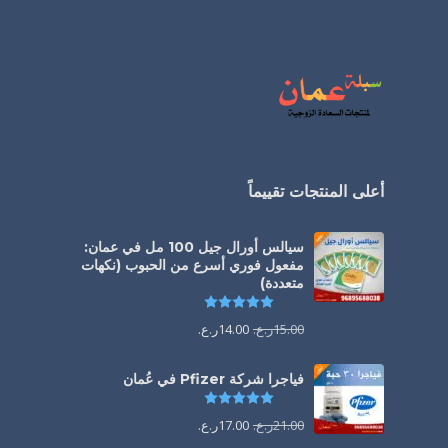
أعلى المنتجات تقييماً
سيالس أورال جيل 100 مل في عمان:
مفعول فوري أسرع من الحبوب (نكهات
متعددة)
تم التقييم
5.00
من 5
15.00
ر.ع.
14.00
ر.ع.
فياجرا شركة Pfizer في عُمان
تم التقييم
5.00
من 5
21.00
ر.ع.
17.00
ر.ع.