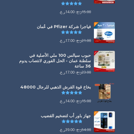
تم التقييم
5.00
من 5
15.00
ر.ع.
14.00
ر.ع.
فياجرا شركة Pfizer في عُمان
تم التقييم
5.00
من 5
21.00
ر.ع.
17.00
ر.ع.
حبوب سيالس 100 ملي الأصلية في
سلطنة عمان - الحل الفوري لانتصاب يدوم
36 ساعة
23.00
ر.ع.
17.00
ر.ع.
بخاخ قوة القرش الذهبي للرجال 48000
تم التقييم
4.88
من 5
15.00
ر.ع.
14.00
ر.ع.
جهاز باور أب لتضخيم القضيب
تم التقييم
4.85
من 5
54.00
ر.ع.
39.00
ر.ع.