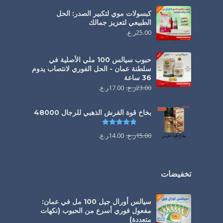
كبسولات موي لتكبير الصدر: الحل
الطبيعي لتعزيز جمالك
25.00
ر.ع.
حبوب سيالس 100 ملي الأصلية في
سلطنة عمان - الحل الفوري لانتصاب يدوم
36 ساعة
23.00
ر.ع.
17.00
ر.ع.
بخاخ قوة القرش الذهبي للرجال 48000
تم التقييم
4.88
من 5
15.00
ر.ع.
14.00
ر.ع.
تخفيضات
سيالس أورال جيل 100 مل في عمان:
مفعول فوري أسرع من الحبوب (نكهات
متعددة)