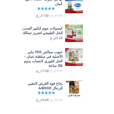
عُمان
تم التقييم
5.00
من 5
21.00
ر.ع.
17.00
ر.ع.
كبسولات موي لتكبير الصدر:
الحل الطبيعي لتعزيز جمالك
25.00
ر.ع.
حبوب سيالس 100 ملي
الأصلية في سلطنة عمان -
الحل الفوري لانتصاب يدوم
36 ساعة
23.00
ر.ع.
17.00
ر.ع.
بخاخ قوة القرش الذهبي
للرجال 48000
تم التقييم
4.88
من 5
15.00
ر.ع.
14.00
ر.ع.