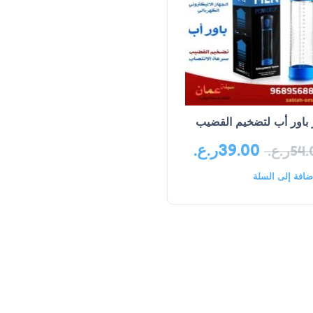
 باور أب لتضخيم القضيب
39.00
ر.ع.
54.
ر.ع.
ضافة إلى السلة