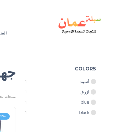
العن
جها
COLORS
أسود
1
ازرق
1
منتجات تحت
1
blue
1
black
-28%