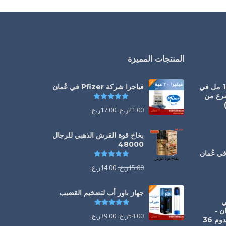
المنتجات المميزة
سيالس أورال جيل 100 مل في
فياجرا شركة Pfizer في عُمان
سرع من
تم التقييم
5.00
من 5
21.00
ر.ع.
17.00
ر.ع.
يم
5.00
من 5
بخاخ قوة القرش الذهبي للرجال
48000
تم التقييم
4.88
من 5
يم
5.00
من 5
15.00
ر.ع.
14.00
ر.ع.
جهاز باور أب لتضخيم القضيب
1 ملي
تم التقييم
4.85
من 5
ن -
54.00
ر.ع.
39.00
ر.ع.
الحل الفوري لانتصاب يدوم 36