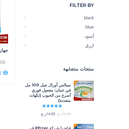
FILTER BY
1
black
1
blue
أسود
1
ازرق
1
جهاز
00
منتجات متشابهة
إ
سيالس أورال جيل 100 مل
في عمان: مفعول فوري
أسرع من الحبوب (نكهات
متعددة)
تم التقييم
5.00
من 5
15.00
ر.ع.
14.00
ر.ع.
فياجرا شركة Pfizer في