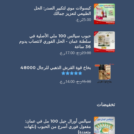
كبسولات موي لتكبير الصدر: الحل
الطبيعي لتعزيز جمالك
25.00
ر.ع.
حبوب سيالس 100 ملي الأصلية في
سلطنة عمان - الحل الفوري لانتصاب يدوم
36 ساعة
23.00
ر.ع.
17.00
ر.ع.
بخاخ قوة القرش الذهبي للرجال 48000
تم التقييم
4.88
من 5
15.00
ر.ع.
14.00
ر.ع.
تخفيضات
سيالس أورال جيل 100 مل في عمان:
مفعول فوري أسرع من الحبوب (نكهات
متعددة)