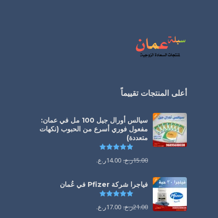
أعلى المنتجات تقييماً
سيالس أورال جيل 100 مل في عمان:
مفعول فوري أسرع من الحبوب (نكهات
متعددة)
تم التقييم
5.00
من 5
15.00
ر.ع.
14.00
ر.ع.
فياجرا شركة Pfizer في عُمان
تم التقييم
5.00
من 5
21.00
ر.ع.
17.00
ر.ع.