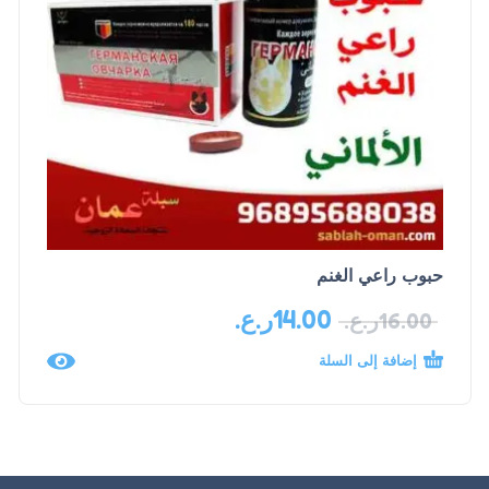
حبوب راعي الغنم
14.00
ر.ع.
16.00
ر.ع.
إضافة إلى السلة