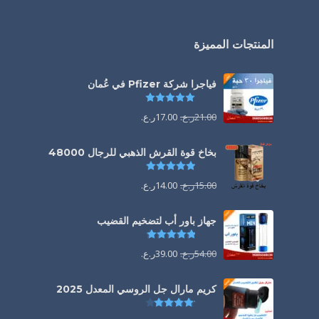
المنتجات المميزة
فياجرا شركة Pfizer في عُمان
تم التقييم
5.00
من 5
21.00
ر.ع.
17.00
ر.ع.
بخاخ قوة القرش الذهبي للرجال 48000
تم التقييم
4.88
من 5
15.00
ر.ع.
14.00
ر.ع.
جهاز باور أب لتضخيم القضيب
تم التقييم
4.85
من 5
54.00
ر.ع.
39.00
ر.ع.
كريم مارال جل الروسي المعدل 2025
تم التقييم
4.13
من 5