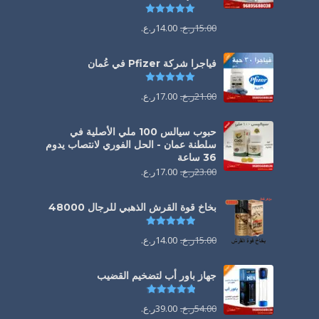
تم التقييم
5.00
من 5
15.00
ر.ع.
14.00
ر.ع.
فياجرا شركة Pfizer في عُمان
تم التقييم
5.00
من 5
21.00
ر.ع.
17.00
ر.ع.
حبوب سيالس 100 ملي الأصلية في
سلطنة عمان - الحل الفوري لانتصاب يدوم
36 ساعة
23.00
ر.ع.
17.00
ر.ع.
بخاخ قوة القرش الذهبي للرجال 48000
تم التقييم
4.88
من 5
15.00
ر.ع.
14.00
ر.ع.
جهاز باور أب لتضخيم القضيب
تم التقييم
4.85
من 5
54.00
ر.ع.
39.00
ر.ع.