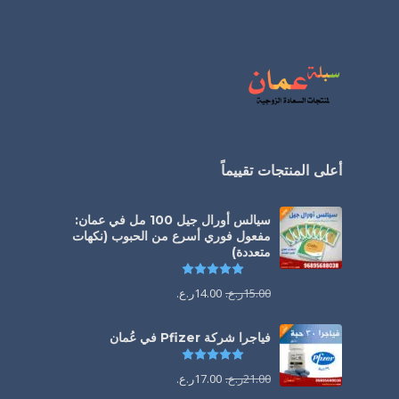
أعلى المنتجات تقييماً
سيالس أورال جيل 100 مل في عمان:
مفعول فوري أسرع من الحبوب (نكهات
متعددة)
تم التقييم
5.00
من 5
15.00
ر.ع.
14.00
ر.ع.
فياجرا شركة Pfizer في عُمان
تم التقييم
5.00
من 5
21.00
ر.ع.
17.00
ر.ع.