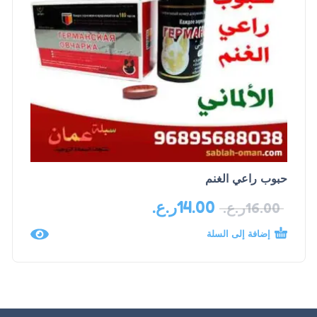
حبوب راعي الغنم
14.00
ر.ع.
16.00
ر.ع.
إضافة إلى السلة