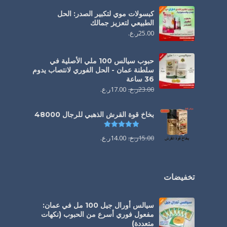
كبسولات موي لتكبير الصدر: الحل
الطبيعي لتعزيز جمالك
25.00
ر.ع.
حبوب سيالس 100 ملي الأصلية في
سلطنة عمان - الحل الفوري لانتصاب يدوم
36 ساعة
23.00
ر.ع.
17.00
ر.ع.
بخاخ قوة القرش الذهبي للرجال 48000
تم التقييم
4.88
من 5
15.00
ر.ع.
14.00
ر.ع.
تخفيضات
سيالس أورال جيل 100 مل في عمان:
مفعول فوري أسرع من الحبوب (نكهات
متعددة)