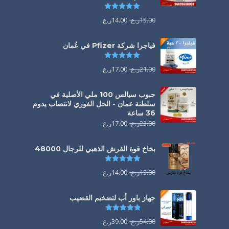
تم التقييم
5.00
من 5
15.00
ر.ع.
14.00
ر.ع.
فياجرا شركة Pfizer في عُمان
تم التقييم
5.00
من 5
21.00
ر.ع.
17.00
ر.ع.
حبوب سيالس 100 ملي الأصلية في
سلطنة عمان - الحل الفوري لانتصاب يدوم
36 ساعة
23.00
ر.ع.
17.00
ر.ع.
بخاخ قوة القرش الذهبي للرجال 48000
تم التقييم
4.88
من 5
15.00
ر.ع.
14.00
ر.ع.
جهاز باور أب لتضخيم القضيب
تم التقييم
4.85
من 5
54.00
ر.ع.
39.00
ر.ع.