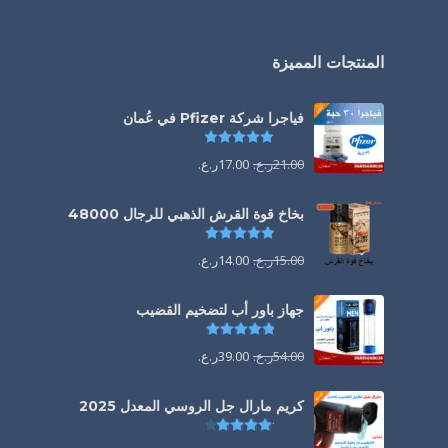
المنتجات المميزة
فياجرا شركة Pfizer في عُمان
تم التقييم
5.00
من 5
21.00
ر.ع.
17.00
ر.ع.
بخاخ قوة القرش الذهبي للرجال 48000
تم التقييم
4.88
من 5
15.00
ر.ع.
14.00
ر.ع.
جهاز باور أب لتضخيم القضيب
تم التقييم
4.85
من 5
54.00
ر.ع.
39.00
ر.ع.
كريم مارال جل الروسي المعدل 2025
تم التقييم
4.13
من 5