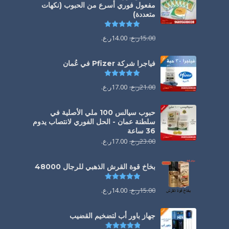
مفعول فوري أسرع من الحبوب (نكهات
متعددة)
تم التقييم
5.00
من 5
15.00
ر.ع.
14.00
ر.ع.
فياجرا شركة Pfizer في عُمان
تم التقييم
5.00
من 5
21.00
ر.ع.
17.00
ر.ع.
حبوب سيالس 100 ملي الأصلية في
سلطنة عمان - الحل الفوري لانتصاب يدوم
36 ساعة
23.00
ر.ع.
17.00
ر.ع.
بخاخ قوة القرش الذهبي للرجال 48000
تم التقييم
4.88
من 5
15.00
ر.ع.
14.00
ر.ع.
جهاز باور أب لتضخيم القضيب
تم التقييم
4.85
من 5