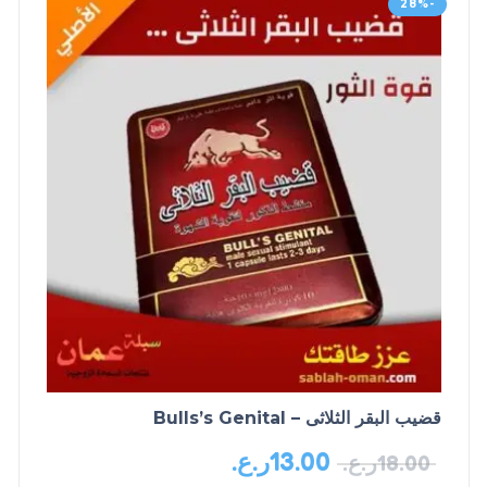
-28%
قضيب البقر الثلاثى – Bulls’s Genital
13.00
ر.ع.
18.00
ر.ع.