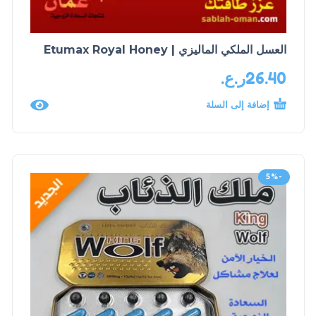
العسل الملكي الماليزي | Etumax Royal Honey
26.40
ر.ع.
إضافة إلى السلة
-5%