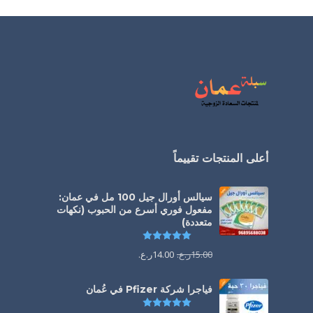
أعلى المنتجات تقييماً
سيالس أورال جيل 100 مل في عمان:
مفعول فوري أسرع من الحبوب (نكهات
متعددة)
تم التقييم
5.00
من 5
15.00
ر.ع.
14.00
ر.ع.
فياجرا شركة Pfizer في عُمان
تم التقييم
5.00
من 5