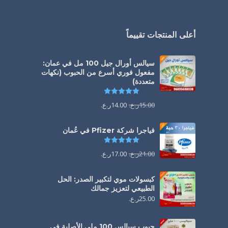
أعلى المنتجات تقييماً
سيالس أورال جيل 100 مل في عمان:
مفعول فوري أسرع من الحبوب (نكهات
متعددة)
تم التقييم
5.00
من 5
15.00
ر.ع.
14.00
ر.ع.
فياجرا شركة Pfizer في عُمان
تم التقييم
5.00
من 5
21.00
ر.ع.
17.00
ر.ع.
كبسولات موي لتكبير الصدر: الحل
الطبيعي لتعزيز جمالك
25.00
ر.ع.
حبوب سيالس 100 ملي الأصلية في