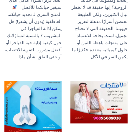
إيجابيًا وملموسًا في حياتك
اتخاذ قرار الشراء الذكي الذي
الزوجية؟ إنها حقيقة قد لا تخطر
سيغير حياتكما للأفضل.
ببال الكثيرين، ولكن الطبيعة
المنتج السري لـ تجديد حياتكما
تحتضن أسرارًا مذهلة لتعزيز
العاطفية (بدون أن يشعر!) هل
حيويتنا. الحقيقة التي لا تحتاج
يمكن إذابة الفياجرا في
تجميل: لست بحاجة للاعتماد
المشروب ؟ بالنسبة لتساؤلاتكِ
على منتجات باهظة الثمن أو
حول كيفية إذابة حبة الفياجرا أو
حلول كيميائية معقدة. فكثيرًا ما
أفضل مشروب لتقوية الانتصاب،
يكمن السر في الأكل…
أو حتى القلق بشأن ماذا…