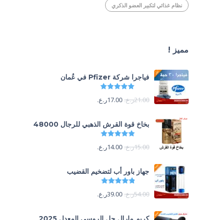
نظام غذائي لتكبير العضو الذكري
مميز !
فياجرا شركة Pfizer في عُمان
تم التقييم
5.00
من 5
21.00
ر.ع.
17.00
ر.ع.
بخاخ قوة القرش الذهبي للرجال 48000
تم التقييم
4.88
من 5
15.00
ر.ع.
14.00
ر.ع.
جهاز باور أب لتضخيم القضيب
تم التقييم
4.85
من 5
54.00
ر.ع.
39.00
ر.ع.
كريم مارال جل الروسي المعدل 2025