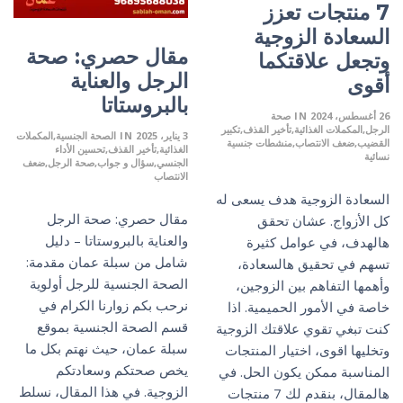
7 منتجات تعزز
السعادة الزوجية
مقال حصري: صحة
وتجعل علاقتكما
الرجل والعناية
أقوى
بالبروستاتا
26 أغسطس، 2024
IN
صحة
الرجل
المكملات الغذائية
تأخير القذف
تكبير
3 يناير، 2025
IN
الصحة الجنسية
المكملات
القضيب
ضعف الانتصاب
منشطات جنسية
الغذائية
تأخير القذف
تحسين الأداء
نسائية
الجنسي
سؤال و جواب
صحة الرجل
ضعف
الانتصاب
السعادة الزوجية هدف يسعى له
مقال حصري: صحة الرجل
كل الأزواج. عشان تحقق
والعناية بالبروستاتا – دليل
هالهدف، في عوامل كثيرة
شامل من سبلة عمان مقدمة:
تسهم في تحقيق هالسعادة،
الصحة الجنسية للرجل أولوية
وأهمها التفاهم بين الزوجين،
نرحب بكم زوارنا الكرام في
خاصة في الأمور الحميمية. اذا
قسم الصحة الجنسية بموقع
كنت تبغي تقوي علاقتك الزوجية
سبلة عمان، حيث نهتم بكل ما
وتخليها اقوى، اختيار المنتجات
يخص صحتكم وسعادتكم
المناسبة ممكن يكون الحل. في
الزوجية. في هذا المقال، نسلط
هالمقال، بنقدم لك 7 منتجات