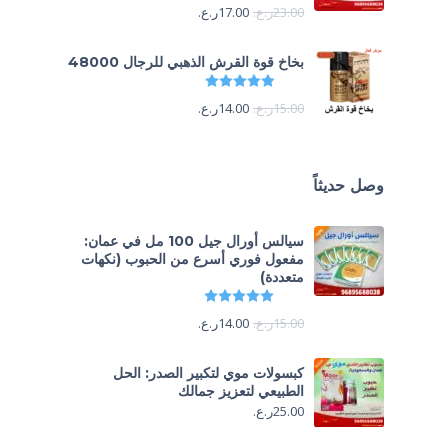
23.00
ر.ع.
17.00
ر.ع.
بخاخ قوة القرش الذهبي للرجال 48000
تم التقييم
4.88
من 5
15.00
ر.ع.
14.00
ر.ع.
وصل حديثاً
سيالس أورال جيل 100 مل في عمان:
مفعول فوري أسرع من الحبوب (نكهات
متعددة)
تم التقييم
5.00
من 5
15.00
ر.ع.
14.00
ر.ع.
كبسولات موي لتكبير الصدر: الحل
الطبيعي لتعزيز جمالك
25.00
ر.ع.