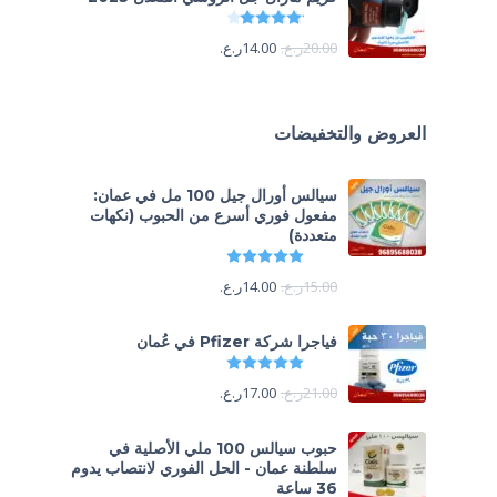
تم التقييم
4.13
من 5
20.00
ر.ع.
14.00
ر.ع.
العروض والتخفيضات
سيالس أورال جيل 100 مل في عمان:
مفعول فوري أسرع من الحبوب (نكهات
متعددة)
تم التقييم
5.00
من 5
15.00
ر.ع.
14.00
ر.ع.
فياجرا شركة Pfizer في عُمان
تم التقييم
5.00
من 5
21.00
ر.ع.
17.00
ر.ع.
حبوب سيالس 100 ملي الأصلية في
سلطنة عمان - الحل الفوري لانتصاب يدوم
36 ساعة