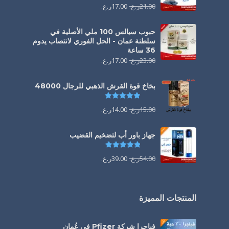
21.00
ر.ع.
17.00
ر.ع.
حبوب سيالس 100 ملي الأصلية في
سلطنة عمان - الحل الفوري لانتصاب يدوم
36 ساعة
23.00
ر.ع.
17.00
ر.ع.
بخاخ قوة القرش الذهبي للرجال 48000
تم التقييم
4.88
من 5
15.00
ر.ع.
14.00
ر.ع.
جهاز باور أب لتضخيم القضيب
تم التقييم
4.85
من 5
54.00
ر.ع.
39.00
ر.ع.
المنتجات المميزة
فياجرا شركة Pfizer في عُمان