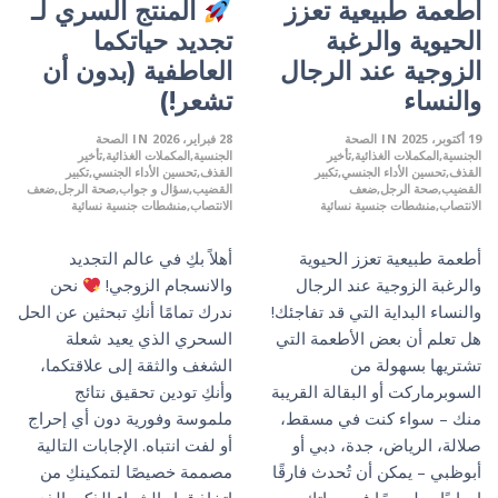
أطعمة طبيعية تعزز
المنتج السري لـ
الحيوية والرغبة
تجديد حياتكما
الزوجية عند الرجال
العاطفية (بدون أن
والنساء
تشعر!)
19 أكتوبر، 2025
IN
الصحة
28 فبراير، 2026
IN
الصحة
الجنسية
المكملات الغذائية
تأخير
الجنسية
المكملات الغذائية
تأخير
القذف
تحسين الأداء الجنسي
تكبير
القذف
تحسين الأداء الجنسي
تكبير
القضيب
صحة الرجل
ضعف
القضيب
سؤال و جواب
صحة الرجل
ضعف
الانتصاب
منشطات جنسية نسائية
الانتصاب
منشطات جنسية نسائية
أطعمة طبيعية تعزز الحيوية
أهلاً بكِ في عالم التجديد
والرغبة الزوجية عند الرجال
والانسجام الزوجي!
نحن
والنساء البداية التي قد تفاجئك!
ندرك تمامًا أنكِ تبحثين عن الحل
هل تعلم أن بعض الأطعمة التي
السحري الذي يعيد شعلة
تشتريها بسهولة من
الشغف والثقة إلى علاقتكما،
السوبرماركت أو البقالة القريبة
وأنكِ تودين تحقيق نتائج
منك – سواء كنت في مسقط،
ملموسة وفورية دون أي إحراج
صلالة، الرياض، جدة، دبي أو
أو لفت انتباه. الإجابات التالية
أبوظبي – يمكن أن تُحدث فارقًا
مصممة خصيصًا لتمكينكِ من