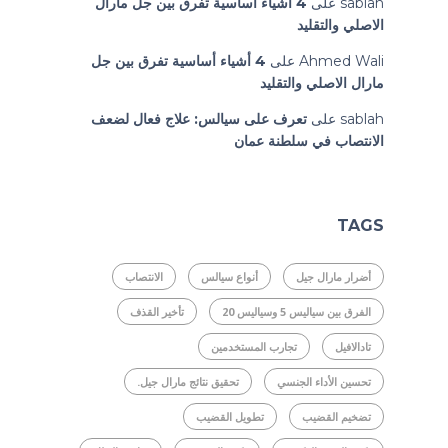
sablah
على
4 أشياء أساسية تفرق بين جل مارال
الاصلي والتقليد
Ahmed Wali
على
4 أشياء أساسية تفرق بين جل
مارال الاصلي والتقليد
sablah
على
تعرف على سيالس: علاج فعال لضعف
الانتصاب في سلطنة عمان
TAGS
أضرار مارال جيل
أنواع سيالس
الانتصاب
الفرق بين سياليس 5 وسياليس 20
تأخير القذف
تادالافيل
تجارب المستخدمين
تحسين الأداء الجنسي
تحقيق نتائج مارال جيل.
تضخيم القضيب
تطويل القضيب