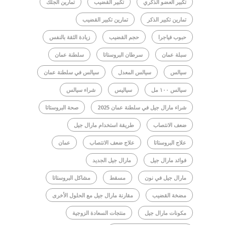
تكبير العضو الذكري
تكبير القضيب
تمارين الجلك
تمارين تكبير الذكر
تمارين تكبير القضيب
حبوب فياجرا
حجم القضيب
زيادة الثقة بالنفس
سبلة عمان
سرطان البروستاتا
سلطنة عمان
سيالس
سيالس المعدل
سيالس في سلطنة عمان
سيالس ١٠٠ مل
سياليس
شراء سيالس
شراء مارال جيل في سلطنة عمان 2025
صحة البروستاتا
ضعف الانتصاب
طريقة استخدام مارال جيل
علاج البروستاتا
علاج ضعف الانتصاب
عمان
فوائد مارال جيل
مارال جيل الجديد
مارال جيل في نون
مسقط
مشاكل البروستاتا
مضخة القضيب
مقارنة مارال جيل مع الحلول الأخرى
مكونات مارال جيل
منتجات السعادة الزوجية