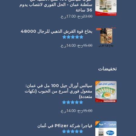
سلطنة عمان - الحل الفوري لانتصاب يدوم
36 ساعة
23.00
ر.ع.
17.00
ر.ع.
بخاخ قوة القرش الذهبي للرجال 48000
تم التقييم
4.88
من 5
15.00
ر.ع.
14.00
ر.ع.
تخفيضات
سيالس أورال جيل 100 مل في عمان:
مفعول فوري أسرع من الحبوب (نكهات
متعددة)
تم التقييم
5.00
من 5
15.00
ر.ع.
14.00
ر.ع.
فياجرا شركة Pfizer في عُمان
تم التقييم
5.00
من 5