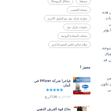
مسقط
مشاكل البروستاتا
مضخة القضيب
ن هذه
جات
مقارنة مارال جيل مع الحلول الأخرى
ى
مكونات مارال جيل
يؤثر
منتجات السعادة الزوجية
نظام غذائي لتكبير العضو الذكري
دوخة،
ناك
. قد
مميز !
من
فياجرا شركة Pfizer في
ن تكون
عُمان
لى
تم التقييم
5.00
من 5
21.00
ر.ع.
17.00
ر.ع.
بخاخ قوة القرش الذهبي