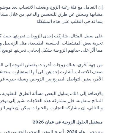
إن التعامل مع قلة رغبة الزوج وضعف الانتصاب يعد موضوعً
مشابهة ويبحثن عن طرق للتحسين والدعم. من خلال مشار
يساعد في التغلب على هذه المشكلة.
على سبيل المثال، شاركت إحدى الزوجات تجربتها حيث كان
تجربة بعض المنشطات الجنسية الطبيعية، مثل الزنجبيل و
مما أثّر على حياتهم الزوجية بشكل إيجابي. تجربتها توضح أ
من جهة أخرى، هناك زوجات أخريات يفضلن التوجه إلى العلا
ضعف الانتصاب. أشارت إحداهن إلى أنها استشارت مختصًا
الأمر، يعتبر التواصل الصريح بين الزوجين وسيلة حيوية في
بالإضافة إلى ذلك، يتناول البعض مسألة الطرق التقليدية 
النتائج متفاوتة، فإن مشاركة هذه العلاجات تشير إلى توف
وبالتالي، إن مشاركة التجارب والخبرات يمكن أن تلهم ال
مستقبل الحلول الزوجية في عمان 2026
مع دخول عام
2026
، أصبح الوعي الصحي الجنسي في سلطن