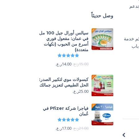
تدعم
وصل حديثاً
سيالس أورال جيل 100 مل
كم خدمة
في عمان: مفعول فوري
أسرع من الحبوب (نكهات
باب
متعددة)
تم التقييم
5.00
من 5
15.00
ر.ع.
14.00
ر.ع.
كبسولات موي لتكبير الصدر:
الحل الطبيعي لتعزيز جمالك
25.00
ر.ع.
فياجرا شركة Pfizer في
عُمان
تم التقييم
5.00
من 5
21.00
ر.ع.
17.00
ر.ع.