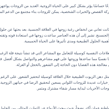
ا حساسًا يؤثر بشكل كبير على الحياة الزوجية. العديد من الزوجات يواجه
كة القصص والخبرات الشخصية، يمكن للزوجات بناء مجتمع من الدعم المت
ت تعاني من انخفاض رغبة زوجها في العلاقة الجنسية. بعد بحثها عن حلو
الجنسنج. تشير إلى أن هذه العناصر ساعدت زوجها في استعادة قوته وثقته
همية الحلول الطبيعية ومدى تأثيرها على الحياة الحميمية.
جات النفسية كوسيلة للتعامل مع المشاعر التي قد تنشأ نتيجة قلة الرغبة
 نفسيًا مما ساعدها وزوجها على فهم مشاعرهم والتواصل بشكل أفضل. في
 معالجة هذه القضايا دون الحاجة إلى الشعور بالخجل أو العزلة.
مثل دهن الزيوت الطبيعية خلال العلاقة كوسيلة لتحفيز الشعور. على الرغم
ر خيارات عديدة للزوجات اللواتي يسعين لتحقيق الرضا في حياتهن الزوجية.
زوجات الأخريات لبداية مسار شفاء مشترك ومثمر.
ة عمان أكثر نضجاً، حيث يبحث الأزواج عن التوازن المثالي بين الحلول