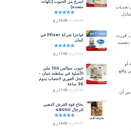
أسرع من الحبوب (نكهات
ن تحديات
متعددة)
تم التقييم
5.00
من 5
بادل
15.00
ر.ع.
14.00
ر.ع.
ل، قررت
فياجرا شركة Pfizer في
عُمان
 بنفسه،
تم التقييم
5.00
من 5
21.00
ر.ع.
17.00
ر.ع.
 أو
حبوب سيالس 100 ملي
 واقع
الأصلية في سلطنة عمان -
الحل الفوري لانتصاب يدوم
36 ساعة
23.00
ر.ع.
17.00
ر.ع.
 من أن
بخاخ قوة القرش الذهبي
للرجال 48000
تم التقييم
4.88
من 5
15.00
ر.ع.
14.00
ر.ع.