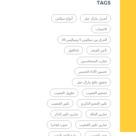
TAGS
أضرار مارال جيل
أنواع سيالس
الانتصاب
الفرق بين سياليس 5 وسياليس 20
تأخير القذف
تادالافيل
تجارب المستخدمين
تحسين الأداء الجنسي
تحقيق نتائج مارال جيل.
تضخيم القضيب
تطويل القضيب
تكبير العضو الذكري
تكبير القضيب
تمارين الجلك
تمارين تكبير الذكر
تمارين تكبير القضيب
حبوب فياجرا
حجم القضيب
زيادة الثقة بالنفس