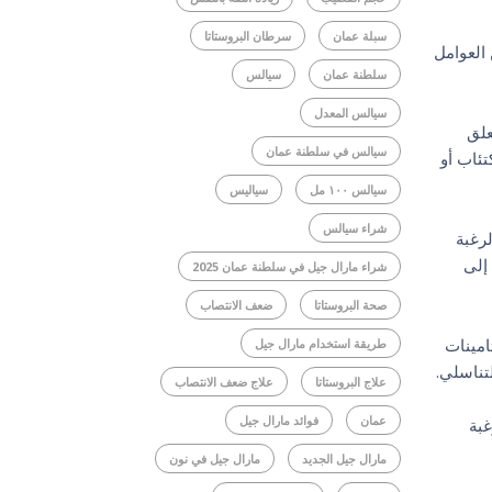
سبلة عمان
سرطان البروستاتا
 العوامل
سلطنة عمان
سيالس
سيالس المعدل
علق
سيالس في سلطنة عمان
تئاب أو
سيالس ١٠٠ مل
سياليس
شراء سيالس
رغبة
إلى
شراء مارال جيل في سلطنة عمان 2025
صحة البروستاتا
ضعف الانتصاب
امينات
طريقة استخدام مارال جيل
علاج البروستاتا
علاج ضعف الانتصاب
عمان
فوائد مارال جيل
غبة
مارال جيل الجديد
مارال جيل في نون