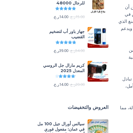
للرجال 48000
 أن
تم التقييم
4.88
من 5
ش في
15.00
ر.ع.
14.00
ر.ع.
نغ الذي
 ويدعم
جهاز باور أب لتضخيم
القضيب
تم التقييم
4.85
من 5
من
54.00
ر.ع.
39.00
ر.ع.
بة
كريم مارال جل الروسي
المعدل 2025
تم التقييم
4.13
من 5
تبادل
20.00
ر.ع.
14.00
ر.ع.
أمل،
ة، مما
العروض والتخفيضات
سيالس أورال جيل 100 مل
في عمان: مفعول فوري