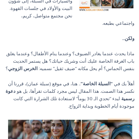
والسيارات في السبلة، إلى شؤون
البيت والأولاد في جلسات القهوة.
نحن مجتمع متواصل، كريم،
واجتماعي بطبعه.
ولكن..
ماذا يحدث عندما يغادر الضيوف؟ وعندما ينام الأطفال؟ وعندما يغلق
باب الغرفة الخاصة عليك أنت وشريك حياتك؟ هل يستمر الحديث
بنفس الحماس؟ أم يحل مكانه “ضيف ثقيل” نسميه:
الخرس الزوجي
؟
أهلاً بك في
“السبلة الخاصة”
.. هنا، في موقع (سبلة عمان)، قررنا أن
نكسر هذا الصمت. هذا المقال ليس مجرد كلمات تقرأها، بل هو
دعوة
رسمية
لبدء “تحدي الـ 30 يوماً” لاستعادة تلك الشرارة التي كانت
موجودة أيام الخطوبة وبداية الزواج.