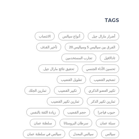
TAGS
أضرار مارال جيل
أنواع سيالس
الانتصاب
الفرق بين سياليس 5 وسياليس 20
تأخير القذف
تادالافيل
تجارب المستخدمين
تحسين الأداء الجنسي
تحقيق نتائج مارال جيل.
تضخيم القضيب
تطويل القضيب
تكبير العضو الذكري
تكبير القضيب
تمارين الجلك
تمارين تكبير الذكر
تمارين تكبير القضيب
حبوب فياجرا
حجم القضيب
زيادة الثقة بالنفس
سبلة عمان
سرطان البروستاتا
سلطنة عمان
سيالس
سيالس المعدل
سيالس في سلطنة عمان