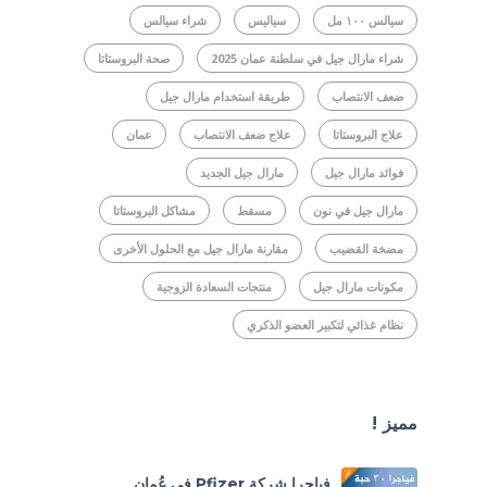
سيالس ١٠٠ مل
سياليس
شراء سيالس
شراء مارال جيل في سلطنة عمان 2025
صحة البروستاتا
ضعف الانتصاب
طريقة استخدام مارال جيل
علاج البروستاتا
علاج ضعف الانتصاب
عمان
فوائد مارال جيل
مارال جيل الجديد
مارال جيل في نون
مسقط
مشاكل البروستاتا
مضخة القضيب
مقارنة مارال جيل مع الحلول الأخرى
مكونات مارال جيل
منتجات السعادة الزوجية
نظام غذائي لتكبير العضو الذكري
مميز !
فياجرا شركة Pfizer في عُمان