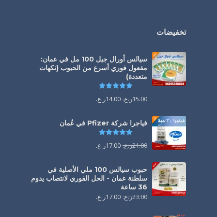
تخفيضات
سيالس أورال جيل 100 مل في عمان:
مفعول فوري أسرع من الحبوب (نكهات
متعددة)
تم التقييم
5.00
من 5
15.00
ر.ع.
14.00
ر.ع.
فياجرا شركة Pfizer في عُمان
تم التقييم
5.00
من 5
21.00
ر.ع.
17.00
ر.ع.
حبوب سيالس 100 ملي الأصلية في
سلطنة عمان - الحل الفوري لانتصاب يدوم
36 ساعة
23.00
ر.ع.
17.00
ر.ع.