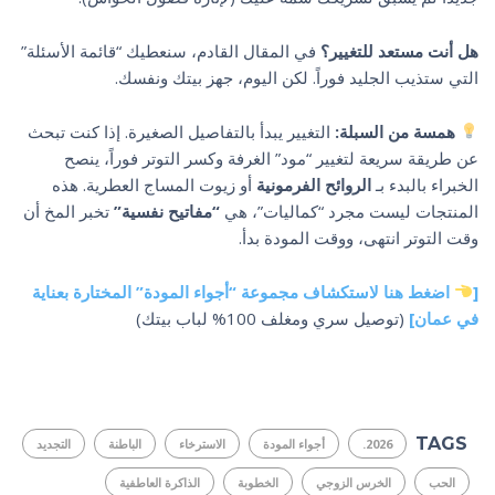
هل أنت مستعد للتغيير؟
في المقال القادم، سنعطيك “قائمة الأسئلة”
التي ستذيب الجليد فوراً. لكن اليوم، جهز بيتك ونفسك.
همسة من السبلة:
التغيير يبدأ بالتفاصيل الصغيرة. إذا كنت تبحث
عن طريقة سريعة لتغيير “مود” الغرفة وكسر التوتر فوراً، ينصح
الخبراء بالبدء بـ
الروائح الفرمونية
أو زيوت المساج العطرية. هذه
المنتجات ليست مجرد “كماليات”، هي
“مفاتيح نفسية”
تخبر المخ أن
وقت التوتر انتهى، ووقت المودة بدأ.
[
اضغط هنا لاستكشاف مجموعة “أجواء المودة” المختارة بعناية
في عمان]
(توصيل سري ومغلف 100% لباب بيتك)
TAGS
2026.
أجواء المودة
الاسترخاء
الباطنة
التجديد
الحب
الخرس الزوجي
الخطوبة
الذاكرة العاطفية