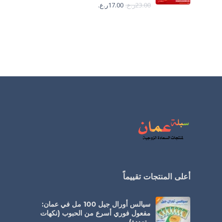
23.00
ر.ع.
17.00
ر.ع.
أعلى المنتجات تقييماً
سيالس أورال جيل 100 مل في عمان:
مفعول فوري أسرع من الحبوب (نكهات