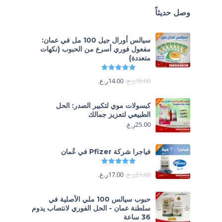
وصل حديثاً
سيالس أورال جيل 100 مل في عمان:
مفعول فوري أسرع من الحبوب (نكهات
متعددة)
تم التقييم
5.00
من 5
15.00
ر.ع.
14.00
ر.ع.
كبسولات موي لتكبير الصدر: الحل
الطبيعي لتعزيز جمالك
25.00
ر.ع.
فياجرا شركة Pfizer في عُمان
تم التقييم
5.00
من 5
21.00
ر.ع.
17.00
ر.ع.
حبوب سيالس 100 ملي الأصلية في
سلطنة عمان - الحل الفوري لانتصاب يدوم
36 ساعة