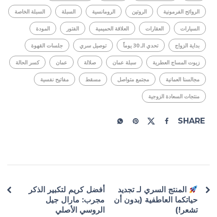
الروائح الفرمونية
الروتين
الرومانسية
السبلة
السبلة الخاصة
السيارات
العقارات
العلاقة الحميمية
الفتور
المودة
بداية الزواج
تحدي الـ 30 يوماً
توصيل سري
جلسات القهوة
زيوت المساج العطرية
سبلة عمان
صلالة
عمان
كسر الحالة
مجالسنا العمانية
مجتمع متواصل
مسقط
مفاتيح نفسية
منتجات السعادة الزوجية
SHARE
المنتج السري لـ تجديد
أفضل كريم لتكبير الذكر
حياتكما العاطفية (بدون أن
مجرب: مارال جيل
تشعر!)
الروسي الأصلي