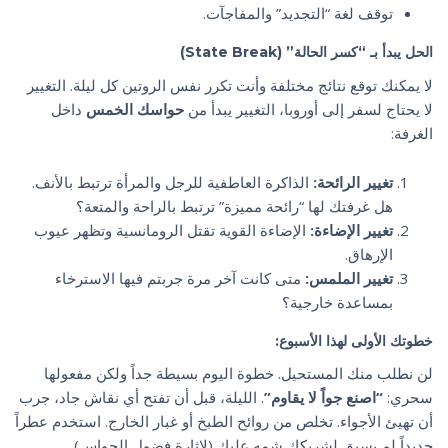
توقف لغة “التجديد” والمفاجآت.
الحل يبدأ بـ “كسر الحالة” (State Break)
لا يمكنك توقع نتائج مختلفة وأنت تكرر نفس الروتين كل ليلة. التغيير
لا يحتاج لسفر إلى أوروبا، التغيير يبدأ من
حواسك الخمس
داخل
الغرفة:
تغيير الرائحة:
الذاكرة العاطفية للرجل والمرأة ترتبط بالأنف.
هل غرفتك لها “رائحة مميزة” ترتبط بالراحة والمتعة؟
تغيير الإضاءة:
الإضاءة القوية تقتل الرومانسية وتظهر عيوب
الإرهاق.
تغيير الملمس:
متى كانت آخر مرة جربتم فيها الاسترخاء
بمساعدة خارجية؟
خطوتك الأولى لهذا الأسبوع:
لن نطلب منك المستحيل. خطوة اليوم بسيطة جداً ولكن مفعولها
سحري:
“اصنع جواً لا يقاوم”
. الليلة، قبل أن تفتح أي نقاش جاد، جرب
أن تهيئ الأجواء. تخلص من روائح الطبخ أو غبار الخارج. استخدم عطراً
جديداً لم يسبق لشريكك شمه عليك (لإثارة فضول الحواس).