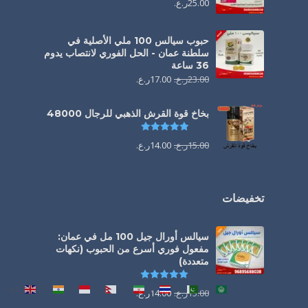
25.00
ر.ع.
حبوب سيالس 100 ملي الأصلية في
سلطنة عمان - الحل الفوري لانتصاب يدوم
36 ساعة
23.00
ر.ع.
17.00
ر.ع.
بخاخ قوة القرش الذهبي للرجال 48000
تم التقييم
4.88
من 5
15.00
ر.ع.
14.00
ر.ع.
تخفيضات
سيالس أورال جيل 100 مل في عمان:
مفعول فوري أسرع من الحبوب (نكهات
متعددة)
تم التقييم
5.00
من 5
AR
EN
HI
ID
NE
FA
TH
UR
15.00
ر.ع.
14.00
ر.ع.