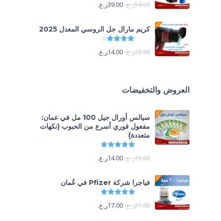
54.00
ر.ع.
39.00
ر.ع.
كريم مارال جل الروسي المعدل 2025
تم التقييم
4.13
من 5
20.00
ر.ع.
14.00
ر.ع.
العروض والتخفيضات
سيالس أورال جيل 100 مل في عمان:
مفعول فوري أسرع من الحبوب (نكهات
متعددة)
تم التقييم
5.00
من 5
15.00
ر.ع.
14.00
ر.ع.
فياجرا شركة Pfizer في عُمان
تم التقييم
5.00
من 5
21.00
ر.ع.
17.00
ر.ع.