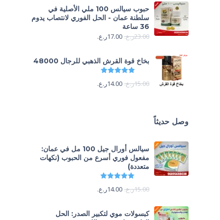
حبوب سيالس 100 ملي الأصلية في
سلطنة عمان - الحل الفوري لانتصاب يدوم
36 ساعة
23.00
ر.ع.
17.00
ر.ع.
بخاخ قوة القرش الذهبي للرجال 48000
تم التقييم
4.88
من 5
15.00
ر.ع.
14.00
ر.ع.
وصل حديثاً
سيالس أورال جيل 100 مل في عمان:
مفعول فوري أسرع من الحبوب (نكهات
متعددة)
تم التقييم
5.00
من 5
15.00
ر.ع.
14.00
ر.ع.
كبسولات موي لتكبير الصدر: الحل