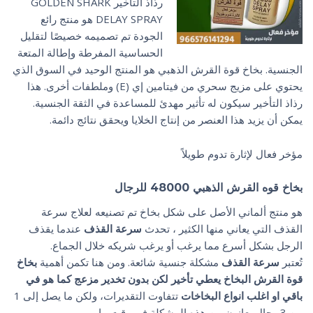
رذاذ التأخير GOLDEN SHARK
DELAY SPRAY هو منتج رائع
الجودة تم تصميمه خصيصًا لتقليل
الحساسية المفرطة وإطالة المتعة
الجنسية. بخاخ قوة القرش الذهبي هو المنتج الوحيد في السوق الذي
يحتوي على مزيج سحري من فيتامين إي (E) وملطفات أخرى. هذا
رذاذ التأخير سيكون له تأثير مهدئ للمساعدة في الثقة الجنسية.
يمكن أن يزيد هذا العنصر من إنتاج الخلايا ويحقق نتائج دائمة.
مؤخر فعال لإثارة تدوم طويلاً
بخاخ قوه القرش الذهبي 48000 للرجال
هو منتج ألماني الأصل على شكل بخاخ تم تصنيعه لعلاج سرعة
القذف التي يعاني منها الكثير ، تحدث
سرعة القذف
عندما يقذف
الرجل بشكل أسرع مما يرغب أو يرغب شريكه خلال الجماع.
تُعتبر
سرعة القذف
مشكلة جنسية شائعة. ومن هنا تكمن أهمية
بخاخ
قوة القرش البخاخ يعطي تأخير لكن بدون تخدير مزعج كما هو في
باقي او اغلب انواع البخاخات
تتفاوت التقديرات، ولكن ما يصل إلى 1
من 3 رجال يعانون من هذه المشكلة في وقت ما.