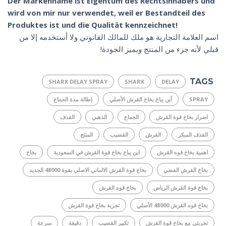
Der Markenname ist Eigentum des Rechtsinhabers und
wird von mir nur verwendet, weil er Bestandteil des
Produktes ist und die Qualität kennzeichnet!
اسم العلامة التجارية هو ملك للمالك القانوني ولا أستخدمه إلا من
قبلي لأنه جزء من المنتج ويميز الجودة!
TAGS
SHARK DELAY SPRAY
SHARK
DELAY
SPRAY
أين يباع بخاخ القرش الأصلي
إطالة مدة الجماع
اضرار بخاخ قوة القرش
الجماع
الذهبي
القذف
القذف المبكر
القرش
القضيب
المنتج
اهمية بخاخ قوه القرش
اين يباع بخاخ قوة القرش في السعودية
بخاخ
بخاخ القرش الفضي
بخاخ قوة القرش الالماني الاصلي بقوة 48000 الجديد
بخاخ قوة القرش الرياض
بخاخ قوه القرش
بخاخ قوه القرش 48000 الأصلي
تجربة بخاخ قوة القرش
تجربتي مع بخاخ قوة القرش
تكبير القضيب
دقيقة
سرعة