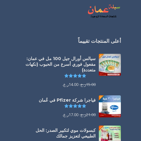
أعلى المنتجات تقييماً
سيالس أورال جيل 100 مل في عمان:
مفعول فوري أسرع من الحبوب (نكهات
متعددة)
تم التقييم
5.00
من 5
15.00
ر.ع.
14.00
ر.ع.
فياجرا شركة Pfizer في عُمان
تم التقييم
5.00
من 5
21.00
ر.ع.
17.00
ر.ع.
كبسولات موي لتكبير الصدر: الحل
الطبيعي لتعزيز جمالك