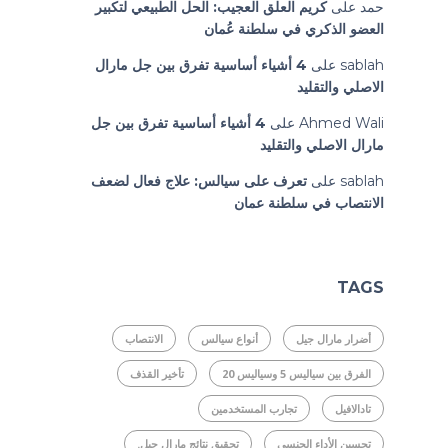
حمد
على
كريم العلق العجيب: الحل الطبيعي لتكبير
العضو الذكري في سلطنة عُمان
sablah
على
4 أشياء أساسية تفرق بين جل مارال
الاصلي والتقليد
Ahmed Wali
على
4 أشياء أساسية تفرق بين جل
مارال الاصلي والتقليد
sablah
على
تعرف على سيالس: علاج فعال لضعف
الانتصاب في سلطنة عمان
TAGS
أضرار مارال جيل
أنواع سيالس
الانتصاب
الفرق بين سياليس 5 وسياليس 20
تأخير القذف
تادالافيل
تجارب المستخدمين
تحسين الأداء الجنسي
تحقيق نتائج مارال جيل.