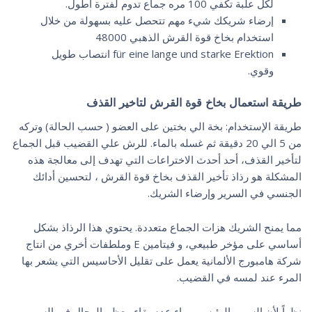
لكل علبة تكفي 100 مره جماع تدوم لفترة أطول.
إرضاء شريكك شيء مهم تتحصل عليه بسهولة من خلال
استخدام بخاخ قوة القرش الذهبي 48000
für eine lange und starke Erektion انتصاب طويل
وقوي.
طريقة استعمال بخاخ قوة القرش لتاخير القذف
طريقة الإستخدام: بخة الي بختين على العضو ( حسب الحالة) وتركه
من 5 الي 20 دقيقة ثم غسله بالماء. للرش علي القضيب قبل الجماع
لتأخير القذف، أحد أحدث الاختراعات التي تهدف إلى معالجة هذه
المشكلة هو رذاذ تأخير القذف بخاخ قوة القرش ، لتحسين أدائك
الجنسي في السرير وإرضاء الشريك.
مما يمنح الشريك هزات الجماع متعددة. يحتوي هذا الرذاذ بشكل
أساسي على مؤخر طبيعي، و فيتامين E وملطفات أخري من انتاج
شركة هامبورج الألمانية يعمل على تقليل الأحاسيس التي يشعر بها
المرء عند لمسه في القضيب.
نظراً لأن السبب الرئيسي وراء عدم بقاء معظم الرجال في السرير