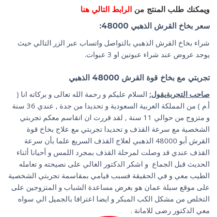
ويمكنك طلب المنتج من
الرابط التالي هنا
سعر بخاخ القرش الذهبي 48000:
شراء بخاخ القرش الذهبي بالتواصل واتساب عبر الزر التالي حيث
يوجد عروض عند شراء عبوتين او 3 عبوات.
تجربتي مع بخاخ قوة القرش 48000 الذهبي
صاحب التجربة
يقول:
السلام عليكم و رحمة الله تعالى و بركاته انا (
أ.م ) من المملكة العربية السعودية و تحديدا من جدة , عندي 36 سنة
و متزوج من حوالي 11 سنة , لقد قررت ان اتقاسم معكم تجربتي
الشخصية مع سرعة القذف و تحديدا تجربتي مع علاج بخاخ قوة
القرش أبو 48000 الذهبي لعلاج القذف السريع علما بأن سرعة
القذف عندي قد وصلت لمرحلة القذف بمجرد اللمس و أحيانا أثناء
الحديث قبل الجماع و اشكر الدكتور الغالي على نصيحته و تعامله
الطيب معي و في الحقيقة فسبب قيامي بمقاسمة تجربتي الشخصية
على موقع سبلة عمان هو بغرض مساعدة الشباب و المتزوجين على
التخلص من مشكل الكب المبكر و ايضا اعترافا بالجميل الي سواه
معي الدكتور رضى للامانة .