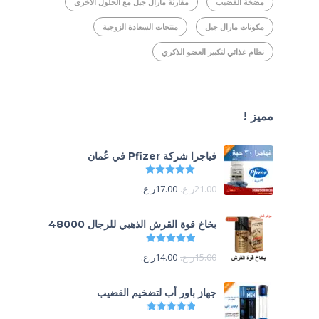
مضخة القضيب
مقارنة مارال جيل مع الحلول الأخرى
مكونات مارال جيل
منتجات السعادة الزوجية
نظام غذائي لتكبير العضو الذكري
مميز !
فياجرا شركة Pfizer في عُمان
تم التقييم
5.00
من 5
21.00
ر.ع.
17.00
ر.ع.
بخاخ قوة القرش الذهبي للرجال 48000
تم التقييم
4.88
من 5
15.00
ر.ع.
14.00
ر.ع.
جهاز باور أب لتضخيم القضيب
تم التقييم
4.85
من 5