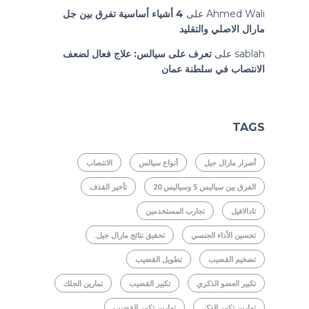
Ahmed Wali
على
4 أشياء أساسية تفرق بين جل
مارال الاصلي والتقليد
sablah
على
تعرف على سيالس: علاج فعال لضعف
الانتصاب في سلطنة عمان
TAGS
أضرار مارال جيل
أنواع سيالس
الانتصاب
الفرق بين سياليس 5 وسياليس 20
تأخير القذف
تادالافيل
تجارب المستخدمين
تحسين الأداء الجنسي
تحقيق نتائج مارال جيل.
تضخيم القضيب
تطويل القضيب
تكبير العضو الذكري
تكبير القضيب
تمارين الجلك
تمارين تكبير الذكر
تمارين تكبير القضيب