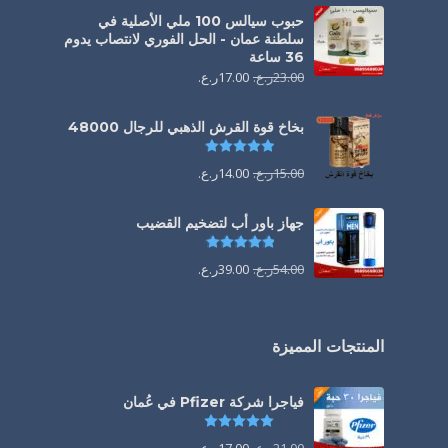
حبوب سيالس 100 ملي الأصلية في
سلطنة عمان - الحل الفوري لانتصاب يدوم
36 ساعة
23.00
ر.ع.
17.00
ر.ع.
بخاخ قوة القرش الذهبي للرجال 48000
تم التقييم
4.88
من 5
15.00
ر.ع.
14.00
ر.ع.
جهاز باور أب لتضخيم القضيب
تم التقييم
4.85
من 5
54.00
ر.ع.
39.00
ر.ع.
المنتجات المميزة
فياجرا شركة Pfizer في عُمان
تم التقييم
5.00
من 5