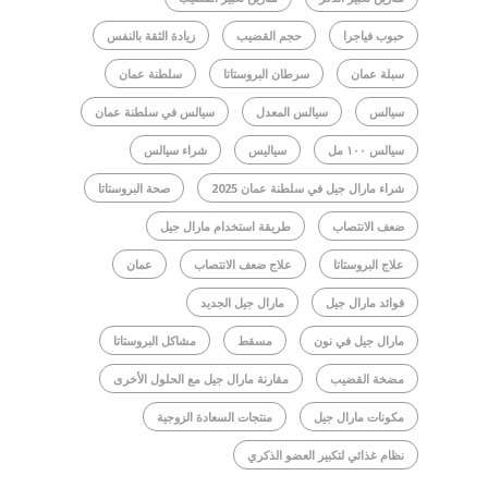
حبوب فياجرا
حجم القضيب
زيادة الثقة بالنفس
سبلة عمان
سرطان البروستاتا
سلطنة عمان
سيالس
سيالس المعدل
سيالس في سلطنة عمان
سيالس ١٠٠ مل
سياليس
شراء سيالس
شراء مارال جيل في سلطنة عمان 2025
صحة البروستاتا
ضعف الانتصاب
طريقة استخدام مارال جيل
علاج البروستاتا
علاج ضعف الانتصاب
عمان
فوائد مارال جيل
مارال جيل الجديد
مارال جيل في نون
مسقط
مشاكل البروستاتا
مضخة القضيب
مقارنة مارال جيل مع الحلول الأخرى
مكونات مارال جيل
منتجات السعادة الزوجية
نظام غذائي لتكبير العضو الذكري