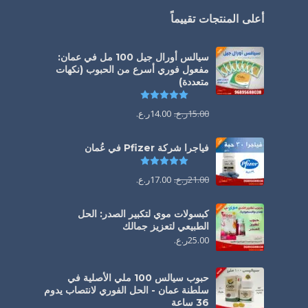
أعلى المنتجات تقييماً
سيالس أورال جيل 100 مل في عمان:
مفعول فوري أسرع من الحبوب (نكهات
متعددة)
تم التقييم
5.00
من 5
15.00
ر.ع.
14.00
ر.ع.
فياجرا شركة Pfizer في عُمان
تم التقييم
5.00
من 5
21.00
ر.ع.
17.00
ر.ع.
كبسولات موي لتكبير الصدر: الحل
الطبيعي لتعزيز جمالك
25.00
ر.ع.
حبوب سيالس 100 ملي الأصلية في
سلطنة عمان - الحل الفوري لانتصاب يدوم
36 ساعة