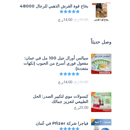
بخاخ قوة القرش الذهبي للرجال 48000
تم التقييم
4.88
من 5
15.00
ر.ع.
14.00
ر.ع.
وصل حديثاً
سيالس أورال جيل 100 مل في عمان:
مفعول فوري أسرع من الحبوب (نكهات
متعددة)
تم التقييم
5.00
من 5
15.00
ر.ع.
14.00
ر.ع.
كبسولات موي لتكبير الصدر: الحل
الطبيعي لتعزيز جمالك
25.00
ر.ع.
فياجرا شركة Pfizer في عُمان
تم التقييم
5.00
من 5