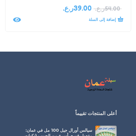
39.00
ر.ع.
54.00
ر.ع.
إضافة إلى السلة
أعلى المنتجات تقييماً
سيالس أورال جيل 100 مل في عمان:
مفعول فوري أسرع من الحبوب (نكهات