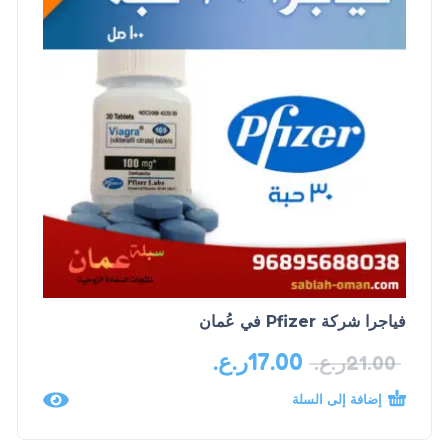
فياجرا شركة Pfizer في عُمان
17.00
ر.ع.
21.00
ر.ع.
إضافة إلى السلة