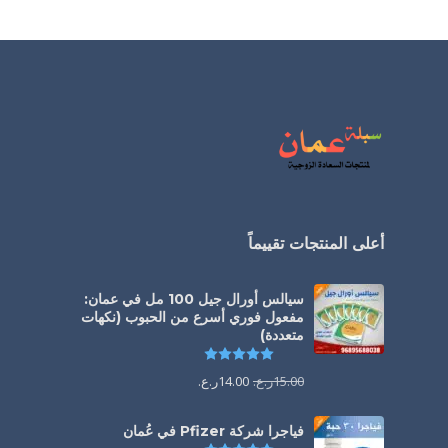
أعلى المنتجات تقييماً
سيالس أورال جيل 100 مل في عمان:
مفعول فوري أسرع من الحبوب (نكهات
متعددة)
تم التقييم
5.00
من 5
15.00
ر.ع.
14.00
ر.ع.
فياجرا شركة Pfizer في عُمان