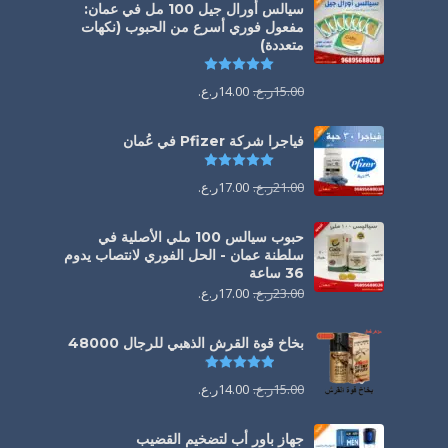
سيالس أورال جيل 100 مل في عمان:
مفعول فوري أسرع من الحبوب (نكهات
متعددة)
تم التقييم
5.00
من 5
15.00
ر.ع.
14.00
ر.ع.
فياجرا شركة Pfizer في عُمان
تم التقييم
5.00
من 5
21.00
ر.ع.
17.00
ر.ع.
حبوب سيالس 100 ملي الأصلية في
سلطنة عمان - الحل الفوري لانتصاب يدوم
36 ساعة
23.00
ر.ع.
17.00
ر.ع.
بخاخ قوة القرش الذهبي للرجال 48000
تم التقييم
4.88
من 5
15.00
ر.ع.
14.00
ر.ع.
جهاز باور أب لتضخيم القضيب