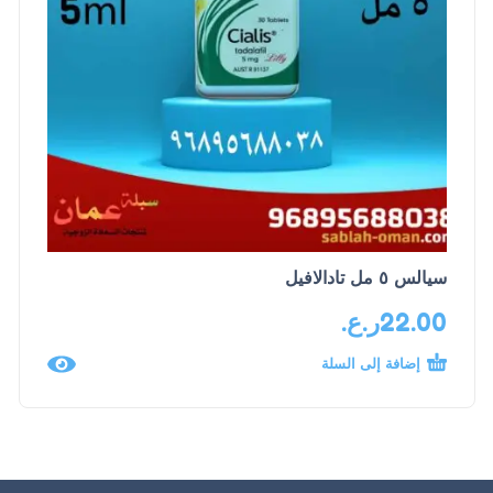
سيالس ٥ مل تادالافيل
22.00
ر.ع.
إضافة إلى السلة