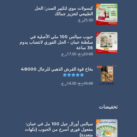
كبسولات موي لتكبير الصدر: الحل
الطبيعي لتعزيز جمالك
25.00
ر.ع.
حبوب سيالس 100 ملي الأصلية في
سلطنة عمان - الحل الفوري لانتصاب يدوم
36 ساعة
23.00
ر.ع.
17.00
ر.ع.
بخاخ قوة القرش الذهبي للرجال 48000
تم التقييم
4.88
من 5
15.00
ر.ع.
14.00
ر.ع.
تخفيضات
سيالس أورال جيل 100 مل في عمان:
مفعول فوري أسرع من الحبوب (نكهات
متعددة)