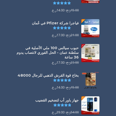
تم التقييم
5.00
من 5
15.00
ر.ع.
14.00
ر.ع.
فياجرا شركة Pfizer في عُمان
تم التقييم
5.00
من 5
21.00
ر.ع.
17.00
ر.ع.
حبوب سيالس 100 ملي الأصلية في
سلطنة عمان - الحل الفوري لانتصاب يدوم
36 ساعة
23.00
ر.ع.
17.00
ر.ع.
بخاخ قوة القرش الذهبي للرجال 48000
تم التقييم
4.88
من 5
15.00
ر.ع.
14.00
ر.ع.
جهاز باور أب لتضخيم القضيب
تم التقييم
4.85
من 5
54.00
ر.ع.
39.00
ر.ع.