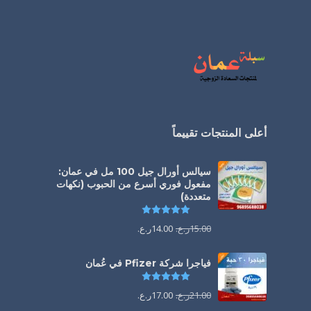
أعلى المنتجات تقييماً
سيالس أورال جيل 100 مل في عمان:
مفعول فوري أسرع من الحبوب (نكهات
متعددة)
تم التقييم
5.00
من 5
15.00
ر.ع.
14.00
ر.ع.
فياجرا شركة Pfizer في عُمان
تم التقييم
5.00
من 5
21.00
ر.ع.
17.00
ر.ع.