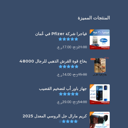
المنتجات المميزة
فياجرا شركة Pfizer في عُمان
تم التقييم
5.00
من 5
21.00
ر.ع.
17.00
ر.ع.
بخاخ قوة القرش الذهبي للرجال 48000
تم التقييم
4.88
من 5
15.00
ر.ع.
14.00
ر.ع.
جهاز باور أب لتضخيم القضيب
تم التقييم
4.85
من 5
54.00
ر.ع.
39.00
ر.ع.
كريم مارال جل الروسي المعدل 2025
تم التقييم
4.13
من 5