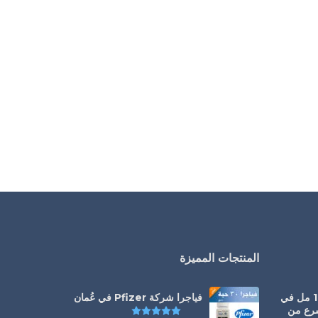
المنتجات المميزة
سيالس أورال جيل 100 مل في
فياجرا شركة Pfizer في عُمان
سرع من
تم التقييم
5.00
من 5