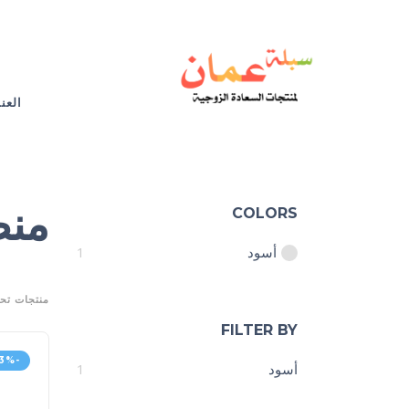
العن
منص
COLORS
أسود
1
منتجات تح
FILTER BY
-13%
أسود
1