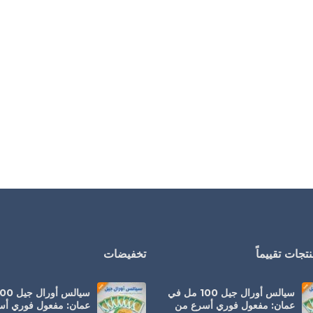
تجات تقييماً
تخفيضات
سيالس أورال جيل 100 مل في
عمان: مفعول فوري أسرع من
عمان: مفعول فوري أ