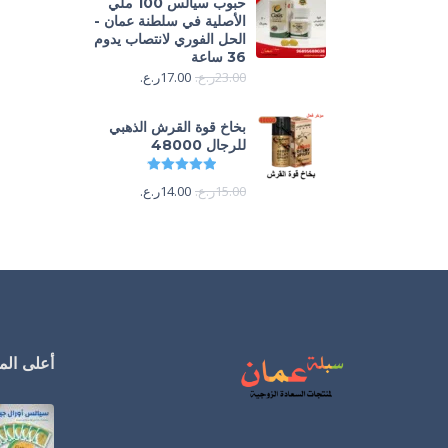
حبوب سيالس 100 ملي
الأصلية في سلطنة عمان -
الحل الفوري لانتصاب يدوم
36 ساعة
23.00
ر.ع.
17.00
ر.ع.
بخاخ قوة القرش الذهبي
للرجال 48000
تم التقييم
4.88
من 5
15.00
ر.ع.
14.00
ر.ع.
أعلى المن