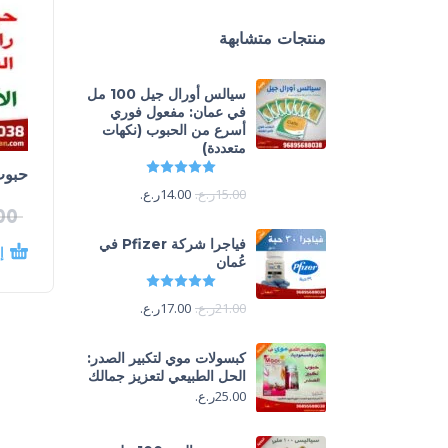
منتجات متشابهة
سيالس أورال جيل 100 مل
في عمان: مفعول فوري
أسرع من الحبوب (نكهات
متعددة)
تم التقييم
5.00
من 5
حبوب
15.00
ر.ع.
14.00
ر.ع.
00
فياجرا شركة Pfizer في
إ
عُمان
تم التقييم
5.00
من 5
21.00
ر.ع.
17.00
ر.ع.
كبسولات موي لتكبير الصدر:
الحل الطبيعي لتعزيز جمالك
25.00
ر.ع.