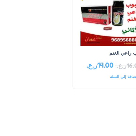
 راعي الغنم
14.00
ر.ع.
16.
ر.ع.
ضافة إلى السلة