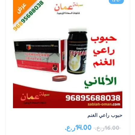
-13%
حبوب راعي الغنم
14.00
ر.ع.
16.00
ر.ع.