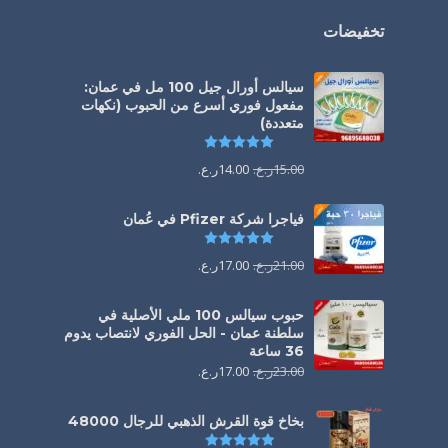
تخفيضات
سيالس أورال جيل 100 مل في عمان:
مفعول فوري أسرع من الحبوب (نكهات
متعددة)
تم التقييم
5.00
من 5
15.00
ر.ع.
14.00
ر.ع.
فياجرا شركة Pfizer في عُمان
تم التقييم
5.00
من 5
21.00
ر.ع.
17.00
ر.ع.
حبوب سيالس 100 ملي الأصلية في
سلطنة عمان - الحل الفوري لانتصاب يدوم
36 ساعة
23.00
ر.ع.
17.00
ر.ع.
بخاخ قوة القرش الذهبي للرجال 48000
تم التقييم
4.88
من 5