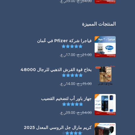
54.00
ر.ع.
39.00
ر.ع.
المنتجات المميزة
فياجرا شركة Pfizer في عُمان
تم التقييم
5.00
من 5
21.00
ر.ع.
17.00
ر.ع.
بخاخ قوة القرش الذهبي للرجال 48000
تم التقييم
4.88
من 5
15.00
ر.ع.
14.00
ر.ع.
جهاز باور أب لتضخيم القضيب
تم التقييم
4.85
من 5
54.00
ر.ع.
39.00
ر.ع.
كريم مارال جل الروسي المعدل 2025
تم التقييم
4.13
من 5