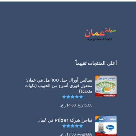
أعلى المنتجات تقييماً
سيالس أورال جيل 100 مل في عمان:
مفعول فوري أسرع من الحبوب (نكهات
متعددة)
تم التقييم
5.00
من 5
15.00
ر.ع.
14.00
ر.ع.
فياجرا شركة Pfizer في عُمان
تم التقييم
5.00
من 5
21.00
ر.ع.
17.00
ر.ع.