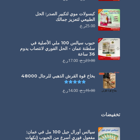
كبسولات موي لتكبير الصدر: الحل
الطبيعي لتعزيز جمالك
25.00
ر.ع.
حبوب سيالس 100 ملي الأصلية في
سلطنة عمان - الحل الفوري لانتصاب يدوم
36 ساعة
23.00
ر.ع.
17.00
ر.ع.
بخاخ قوة القرش الذهبي للرجال 48000
تم التقييم
4.88
من 5
15.00
ر.ع.
14.00
ر.ع.
تخفيضات
سيالس أورال جيل 100 مل في عمان:
مفعول فوري أسرع من الحبوب (نكهات