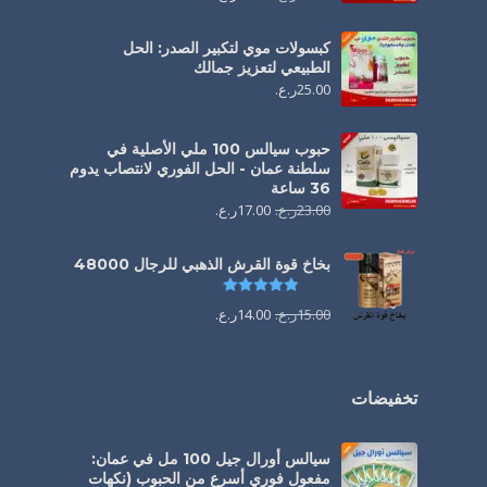
كبسولات موي لتكبير الصدر: الحل
الطبيعي لتعزيز جمالك
25.00
ر.ع.
حبوب سيالس 100 ملي الأصلية في
سلطنة عمان - الحل الفوري لانتصاب يدوم
36 ساعة
23.00
ر.ع.
17.00
ر.ع.
بخاخ قوة القرش الذهبي للرجال 48000
تم التقييم
4.88
من 5
15.00
ر.ع.
14.00
ر.ع.
تخفيضات
سيالس أورال جيل 100 مل في عمان:
مفعول فوري أسرع من الحبوب (نكهات