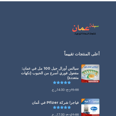
أعلى المنتجات تقييماً
سيالس أورال جيل 100 مل في عمان:
مفعول فوري أسرع من الحبوب (نكهات
متعددة)
تم التقييم
5.00
من 5
15.00
ر.ع.
14.00
ر.ع.
فياجرا شركة Pfizer في عُمان
تم التقييم
5.00
من 5
21.00
ر.ع.
17.00
ر.ع.