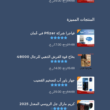
54.00
ر.ع.
39.00
ر.ع.
المنتجات المميزة
فياجرا شركة Pfizer في عُمان
تم التقييم
5.00
من 5
21.00
ر.ع.
17.00
ر.ع.
بخاخ قوة القرش الذهبي للرجال 48000
تم التقييم
4.88
من 5
15.00
ر.ع.
14.00
ر.ع.
جهاز باور أب لتضخيم القضيب
تم التقييم
4.85
من 5
54.00
ر.ع.
39.00
ر.ع.
كريم مارال جل الروسي المعدل 2025
تم التقييم
4.13
من 5